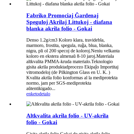
Fabriko Promociaj Ĝardenaj
Speguloj Akrilaj Littukoj - diafana
blanka akrila folio - Gokai
Denso 1.2g/cm3 Koloro klara, travidebla,
marmoro, frostita, spegula, ruĝa, blua, blanka,
nigra, pli ol 200 specoj de koloroj.Neniu velkanta
koloro en ekstera almenaŭ 8-10 jaroj.Materiala
altkvalita PMMA-kruda materialo.Teknologio
gisita akrila produktadprocezo Ekipaĵo Importitaj
vitromodeloj (de Pilkington Glass en U. K. )
Kvalita akrila folio konformas al la mediprotekta
normo, jam per SGS-mediprotekta
aŭtentikigado...
enketo
detalo
Altkvalita akrila folio - UV-akrila
folio - Gokai
Gisita akrila folio Gokai de gisita akrila folio