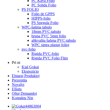
PC Kava Folio
PC Solida Folio
PS FOLIO
Folio de GPPS
HIPPS-folio
PS Spegula Folio
WPC-ŝaŭma tabulo
18mm PVC-tabulo
bruna PVC 5mm folio
altkvalita ŝaŭma PVC-tabulo
WPC sintra plastaj folioj
pvc-folio
Rigida PVC-folio
Rigida PVC Folio Flim
Pri ni
Kial Gokai
Ekspozicio
Elstaraj Produktoj
Prezentita
Novaĵoj
Elŝutu
Oftaj Demandoj
Kontaktu Nin