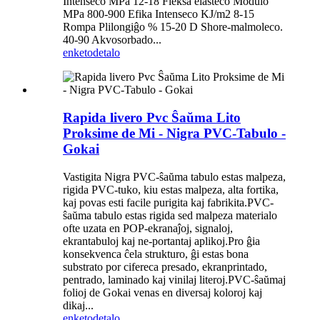
Intenseco MPa 12-18 Fleksa elasteco Modulo
MPa 800-900 Efika Intenseco KJ/m2 8-15
Rompa Plilongiĝo % 15-20 D Shore-malmoleco.
40-90 Akvosorbado...
enketo
detalo
Rapida livero Pvc Ŝaŭma Lito
Proksime de Mi - Nigra PVC-Tabulo -
Gokai
Vastigita Nigra PVC-ŝaŭma tabulo estas malpeza,
rigida PVC-tuko, kiu estas malpeza, alta fortika,
kaj povas esti facile purigita kaj fabrikita.PVC-
ŝaŭma tabulo estas rigida sed malpeza materialo
ofte uzata en POP-ekranaĵoj, signaloj,
ekrantabuloj kaj ne-portantaj aplikoj.Pro ĝia
konsekvenca ĉela strukturo, ĝi estas bona
substrato por cifereca presado, ekranprintado,
pentrado, laminado kaj vinilaj literoj.PVC-ŝaŭmaj
folioj de Gokai venas en diversaj koloroj kaj
dikaj...
enketo
detalo