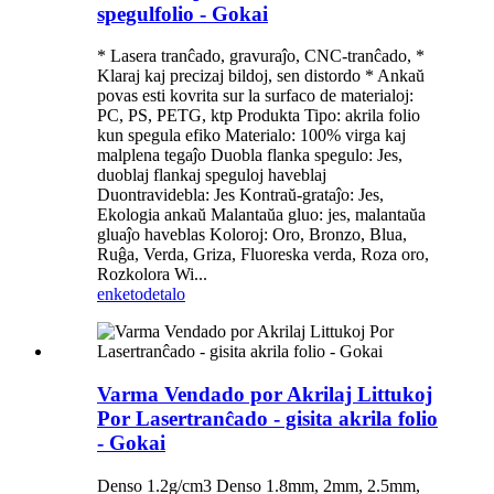
spegulfolio - Gokai
* Lasera tranĉado, gravuraĵo, CNC-tranĉado, *
Klaraj kaj precizaj bildoj, sen distordo * Ankaŭ
povas esti kovrita sur la surfaco de materialoj:
PC, PS, PETG, ktp Produkta Tipo: akrila folio
kun spegula efiko Materialo: 100% virga kaj
malplena tegaĵo Duobla flanka spegulo: Jes,
duoblaj flankaj speguloj haveblaj
Duontravidebla: Jes Kontraŭ-grataĵo: Jes,
Ekologia ankaŭ Malantaŭa gluo: jes, malantaŭa
gluaĵo haveblas Koloroj: Oro, Bronzo, Blua,
Ruĝa, Verda, Griza, Fluoreska verda, Roza oro,
Rozkolora Wi...
enketo
detalo
Varma Vendado por Akrilaj Littukoj
Por Lasertranĉado - gisita akrila folio
- Gokai
Denso 1.2g/cm3 Denso 1.8mm, 2mm, 2.5mm,