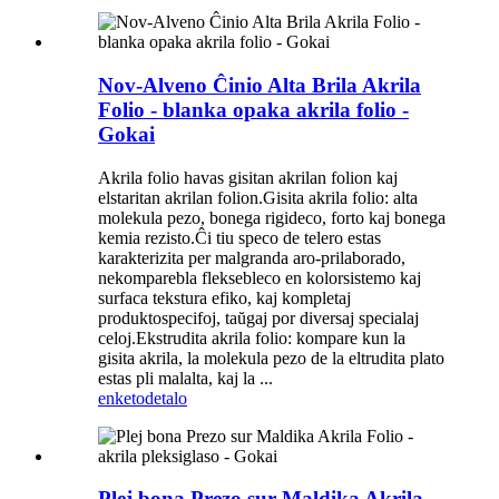
Nov-Alveno Ĉinio Alta Brila Akrila
Folio - blanka opaka akrila folio -
Gokai
Akrila folio havas gisitan akrilan folion kaj
elstaritan akrilan folion.Gisita akrila folio: alta
molekula pezo, bonega rigideco, forto kaj bonega
kemia rezisto.Ĉi tiu speco de telero estas
karakterizita per malgranda aro-prilaborado,
nekomparebla fleksebleco en kolorsistemo kaj
surfaca tekstura efiko, kaj kompletaj
produktospecifoj, taŭgaj por diversaj specialaj
celoj.Ekstrudita akrila folio: kompare kun la
gisita akrila, la molekula pezo de la eltrudita plato
estas pli malalta, kaj la ...
enketo
detalo
Plej bona Prezo sur Maldika Akrila