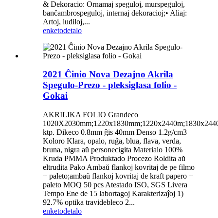
& Dekoracio: Ornamaj speguloj, murspeguloj,
banĉambrospeguloj, internaj dekoracioj;• Aliaj:
Artoj, ludiloj,...
enketo
detalo
2021 Ĉinio Nova Dezajno Akrila
Spegulo-Prezo - pleksiglasa folio -
Gokai
AKRILIKA FOLIO Grandeco
1020X2030mm;1220x1830mm;1220x2440m;1830x244
ktp. Dikeco 0.8mm ĝis 40mm Denso 1.2g/cm3
Koloro Klara, opalo, ruĝa, blua, flava, verda,
bruna, nigra aŭ personecigita Materialo 100%
Kruda PMMA Produktado Procezo Roldita aŭ
eltrudita Pako Ambaŭ flankoj kovritaj de pe filmo
+ paleto;ambaŭ flankoj kovritaj de kraft papero +
paleto MOQ 50 pcs Atestado ISO, SGS Livera
Tempo Ene de 15 labortagoj Karakterizaĵoj 1)
92.7% optika travidebleco 2...
enketo
detalo