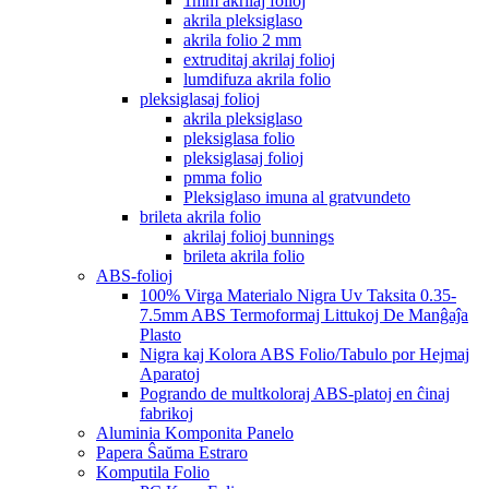
1mm akrilaj folioj
akrila pleksiglaso
akrila folio 2 mm
extruditaj akrilaj folioj
lumdifuza akrila folio
pleksiglasaj folioj
akrila pleksiglaso
pleksiglasa folio
pleksiglasaj folioj
pmma folio
Pleksiglaso imuna al gratvundeto
brileta akrila folio
akrilaj folioj bunnings
brileta akrila folio
ABS-folioj
100% Virga Materialo Nigra Uv Taksita 0.35-
7.5mm ABS Termoformaj Littukoj De Manĝaĵa
Plasto
Nigra kaj Kolora ABS Folio/Tabulo por Hejmaj
Aparatoj
Pogrando de multkoloraj ABS-platoj en ĉinaj
fabrikoj
Aluminia Komponita Panelo
Papera Ŝaŭma Estraro
Komputila Folio