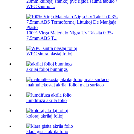
20mm kuirejaj ŝrankoj pvc rigida ŝaŭma tabulo /
WPC ŝaŭmo ...
100% Virga Materialo Nigra Uv Taksita 0.35-
7.5mm ABS T...
WPC sintra plastaj folioj
akrilaj folioj bunnings
malmultekostaj akrilaj folioj mata surfaco
lumdifuza akrila folio
koloraj akrilaj folioj
klara gisita akrila folio