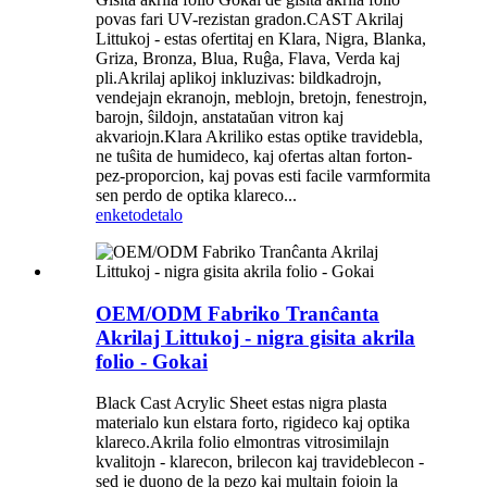
povas fari UV-rezistan gradon.CAST Akrilaj
Littukoj - estas ofertitaj en Klara, Nigra, Blanka,
Griza, Bronza, Blua, Ruĝa, Flava, Verda kaj
pli.Akrilaj aplikoj inkluzivas: bildkadrojn,
vendejajn ekranojn, meblojn, bretojn, fenestrojn,
barojn, ŝildojn, anstataŭan vitron kaj
akvariojn.Klara Akriliko estas optike travidebla,
ne tuŝita de humideco, kaj ofertas altan forton-
pez-proporcion, kaj povas esti facile varmformita
sen perdo de optika klareco...
enketo
detalo
OEM/ODM Fabriko Tranĉanta
Akrilaj Littukoj - nigra gisita akrila
folio - Gokai
Black Cast Acrylic Sheet estas nigra plasta
materialo kun elstara forto, rigideco kaj optika
klareco.Akrila folio elmontras vitrosimilajn
kvalitojn - klarecon, brilecon kaj travideblecon -
sed je duono de la pezo kaj multajn fojojn la