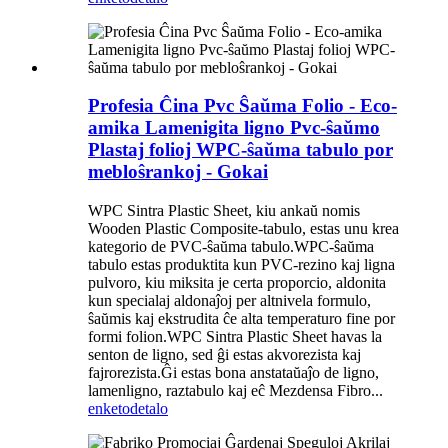
Profesia Ĉina Pvc Ŝaŭma Folio - Eco-
amika Lamenigita ligno Pvc-ŝaŭmo
Plastaj folioj WPC-ŝaŭma tabulo por
mebloŝrankoj - Gokai
WPC Sintra Plastic Sheet, kiu ankaŭ nomis
Wooden Plastic Composite-tabulo, estas unu krea
kategorio de PVC-ŝaŭma tabulo.WPC-ŝaŭma
tabulo estas produktita kun PVC-rezino kaj ligna
pulvoro, kiu miksita je certa proporcio, aldonita
kun specialaj aldonaĵoj per altnivela formulo,
ŝaŭmis kaj ekstrudita ĉe alta temperaturo fine por
formi folion.WPC Sintra Plastic Sheet havas la
senton de ligno, sed ĝi estas akvorezista kaj
fajrorezista.Ĝi estas bona anstataŭaĵo de ligno,
lamenligno, raztabulo kaj eĉ Mezdensa Fibro...
enketo
detalo