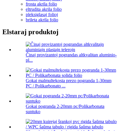
frosta akrila folio
eltrudita akrila folio
pleksiglasaj folioj
brileta akrila folio
Elstaraj produktoj
Ĉinaj provizantoj pograndas altkvalitan aluminio-
pl...
Gokai malmultekosta prezo pogranda 1-30mm
PC / Polikarbonato ...
Gokai pogranda 2-20mm pc/Polikarbonata
suntuko