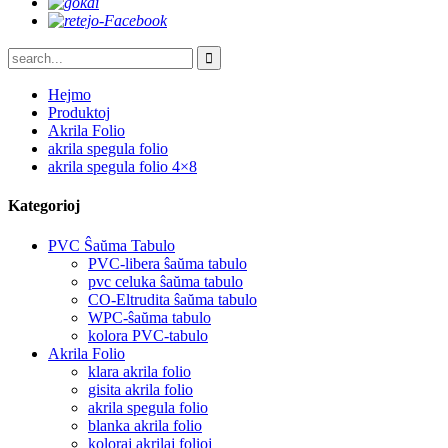
Hejmo
Produktoj
Akrila Folio
akrila spegula folio
akrila spegula folio 4×8
Kategorioj
PVC Ŝaŭma Tabulo
PVC-libera ŝaŭma tabulo
pvc celuka ŝaŭma tabulo
CO-Eltrudita ŝaŭma tabulo
WPC-ŝaŭma tabulo
kolora PVC-tabulo
Akrila Folio
klara akrila folio
gisita akrila folio
akrila spegula folio
blanka akrila folio
koloraj akrilaj folioj