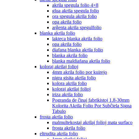
akrila spegula folio 4×8
glua akrila spegula folio
ora spegula akrila folio
opa akrila folio
arĝenta akrila spegulfolio
blanka akrila folio
lakteca blanka akrila folio
opa akrila folio
diafana blanka akrila folio
blanka akrila folio
blanka maldiafana akrila folio
koloraj akrilaj folioj
4mm akrila folio por kuirejo
nigra gisita akrila folio
kolora akrila folio
koloraj akrilaj folioj
iriza akrila folio
Pogranda de ĉinaj fabrikistoj 1.8-30mm
Kolorita Akrila Folio Por Subĉiela Signa
Tabulo
frosta akrila folio
malmultekostaj akrilaj folioj mata surfaco
frosta akrila folio
eltrudita akrila folio