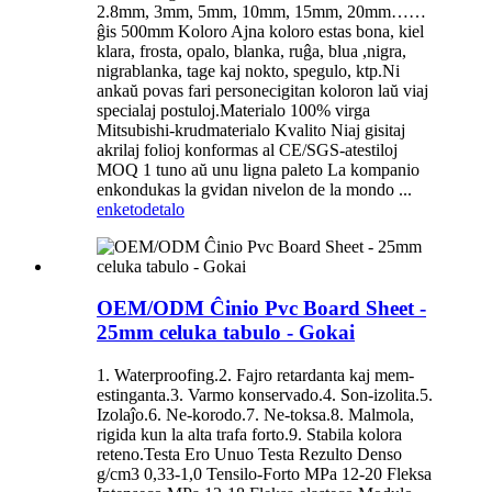
2.8mm, 3mm, 5mm, 10mm, 15mm, 20mm……
ĝis 500mm Koloro Ajna koloro estas bona, kiel
klara, frosta, opalo, blanka, ruĝa, blua ,nigra,
nigrablanka, tage kaj nokto, spegulo, ktp.Ni
ankaŭ povas fari personecigitan koloron laŭ viaj
specialaj postuloj.Materialo 100% virga
Mitsubishi-krudmaterialo Kvalito Niaj gisitaj
akrilaj folioj konformas al CE/SGS-atestiloj
MOQ 1 tuno aŭ unu ligna paleto La kompanio
enkondukas la gvidan nivelon de la mondo ...
enketo
detalo
OEM/ODM Ĉinio Pvc Board Sheet -
25mm celuka tabulo - Gokai
1. Waterproofing.2. Fajro retardanta kaj mem-
estinganta.3. Varmo konservado.4. Son-izolita.5.
Izolaĵo.6. Ne-korodo.7. Ne-toksa.8. Malmola,
rigida kun la alta trafa forto.9. Stabila kolora
reteno.Testa Ero Unuo Testa Rezulto Denso
g/cm3 0,33-1,0 Tensilo-Forto MPa 12-20 Fleksa