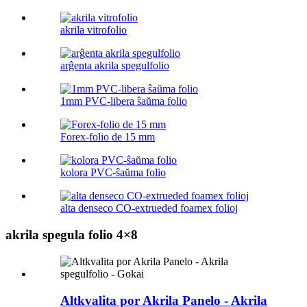
akrila vitrofolio
arĝenta akrila spegulfolio
1mm PVC-libera ŝaŭma folio
Forex-folio de 15 mm
kolora PVC-ŝaŭma folio
alta denseco CO-extrueded foamex folioj
akrila spegula folio 4×8
Altkvalita por Akrila Panelo - Akrila