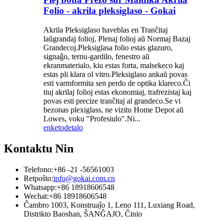
Folio - akrila pleksiglaso - Gokai
Akrila Pleksiglaso haveblas en Tranĉitaj
laŭgrandaj folioj, Plenaj folioj aŭ Normaj Bazaj
Grandecoj.Pleksiglasa folio estas glazuro,
signaĝo, ternu-gardilo, fenestro aŭ
ekranmaterialo, kiu estas forta, malsekeco kaj
estas pli klara ol vitro.Pleksiglaso ankaŭ povas
esti varmformita sen perdo de optika klareco.Ĉi
tiuj akrilaj folioj estas ekonomiaj, trafrezistaj kaj
povas esti precize tranĉitaj al grandeco.Se vi
bezonas plexiglass, ne vizitu Home Depot aŭ
Lowes, voku "Profesiulo".Ni...
enketo
detalo
Kontaktu Nin
Telefono:
+86 -21 -56561003
Retpoŝto:
info@gokai.com.cn
Whatsapp:
+86 18918606548
Wechat:
+86 18918606548
Ĉambro 1003, Konstruaĵo 1, Leno 111, Luxiang Road,
Distrikto Baoshan, ŜANĜAJO, Ĉinio