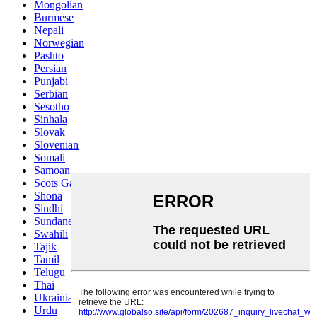
Mongolian
Burmese
Nepali
Norwegian
Pashto
Persian
Punjabi
Serbian
Sesotho
Sinhala
Slovak
Slovenian
Somali
Samoan
Scots Gaelic
Shona
Sindhi
Sundanese
Swahili
Tajik
Tamil
Telugu
Thai
Ukrainian
Urdu