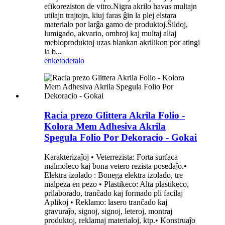
efikoreziston de vitro.Nigra akrilo havas multajn
utilajn trajtojn, kiuj faras ĝin la plej elstara
materialo por larĝa gamo de produktoj.Ŝildoj,
lumigado, akvario, ombroj kaj multaj aliaj
mebloproduktoj uzas blankan akrilikon por atingi
la b...
enketo
detalo
Racia prezo Glittera Akrila Folio -
Kolora Mem Adhesiva Akrila
Spegula Folio Por Dekoracio - Gokai
Karakterizaĵoj • Veterrezista: Forta surfaca
malmoleco kaj bona vetero rezista posedaĵo.•
Elektra izolado : Bonega elektra izolado, tre
malpeza en pezo • Plastikeco: Alta plastikeco,
prilaborado, tranĉado kaj formado pli facilaj
Aplikoj • Reklamo: lasero tranĉado kaj
gravuraĵo, signoj, signoj, leteroj, montraj
produktoj, reklamaj materialoj, ktp.• Konstruaĵo