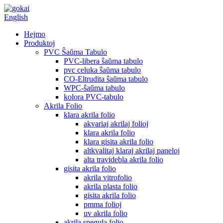
English
Hejmo
Produktoj
PVC Ŝaŭma Tabulo
PVC-libera ŝaŭma tabulo
pvc celuka ŝaŭma tabulo
CO-Eltrudita ŝaŭma tabulo
WPC-ŝaŭma tabulo
kolora PVC-tabulo
Akrila Folio
klara akrila folio
akvariaj akrilaj folioj
klara akrila folio
klara gisita akrila folio
altkvalitaj klaraj akrilaj paneloj
alta travidebla akrila folio
gisita akrila folio
akrila vitrofolio
akrila plasta folio
gisita akrila folio
pmma folioj
uv akrila folio
akrila spegula folio