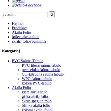
Hejmo
Produktoj
Akrila Folio
brileta akrila folio
akrilaj folioj bunnings
Kategorioj
PVC Ŝaŭma Tabulo
PVC-libera ŝaŭma tabulo
pvc celuka ŝaŭma tabulo
CO-Eltrudita ŝaŭma tabulo
WPC-ŝaŭma tabulo
kolora PVC-tabulo
Akrila Folio
klara akrila folio
gisita akrila folio
akrila spegula folio
blanka akrila folio
koloraj akrilaj folioj