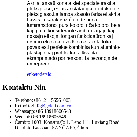
Akrila, ankaŭ konata kiel speciale traktita
pleksiglaso, estas anstataŭiga produkto de
pleksiglaso.La lampa skatolo farita el akrila
havas la karakterizaĵojn de bona
lumtransdono, pura koloro, riĉa koloro, bela
kaj glata, konsiderante ambaŭ tagajn kaj
noktajn efikojn, longan funkcidaŭron kaj
neniun efikon al uzo.Krome, akrila folio
povas esti perfekte kombinita kun aluminio-
plastaj foliaj profiloj kaj altkvalita
ekranprintado por renkonti la bezonojn de
entreprenoj.
enketo
detalo
Kontaktu Nin
Telefono:
+86 -21 -56561003
Retpoŝto:
info@gokai.com.cn
Whatsapp:
+86 18918606548
Wechat:
+86 18918606548
Ĉambro 1003, Konstruaĵo 1, Leno 111, Luxiang Road,
Distrikto Baoshan, ŜANĜAJO, Ĉinio