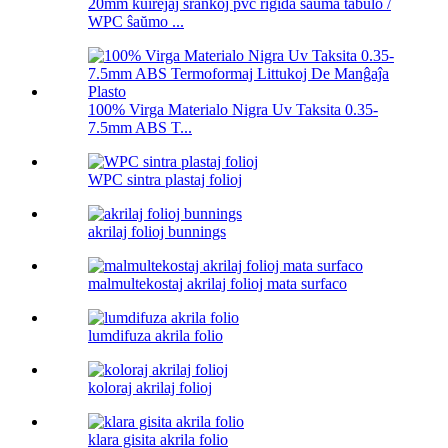
20mm kuirejaj ŝrankoj pvc rigida ŝaŭma tabulo /
WPC ŝaŭmo ...
100% Virga Materialo Nigra Uv Taksita 0.35-
7.5mm ABS T...
WPC sintra plastaj folioj
akrilaj folioj bunnings
malmultekostaj akrilaj folioj mata surfaco
lumdifuza akrila folio
koloraj akrilaj folioj
klara gisita akrila folio