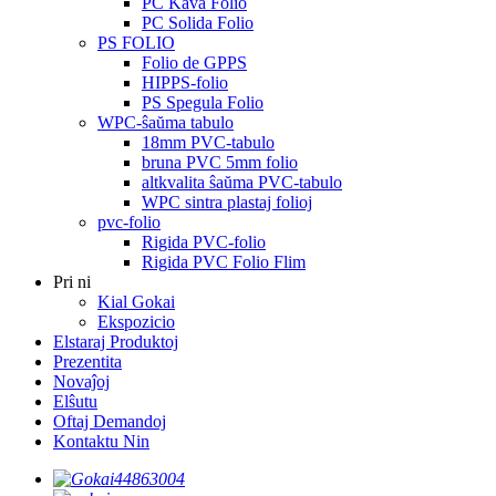
PC Kava Folio
PC Solida Folio
PS FOLIO
Folio de GPPS
HIPPS-folio
PS Spegula Folio
WPC-ŝaŭma tabulo
18mm PVC-tabulo
bruna PVC 5mm folio
altkvalita ŝaŭma PVC-tabulo
WPC sintra plastaj folioj
pvc-folio
Rigida PVC-folio
Rigida PVC Folio Flim
Pri ni
Kial Gokai
Ekspozicio
Elstaraj Produktoj
Prezentita
Novaĵoj
Elŝutu
Oftaj Demandoj
Kontaktu Nin