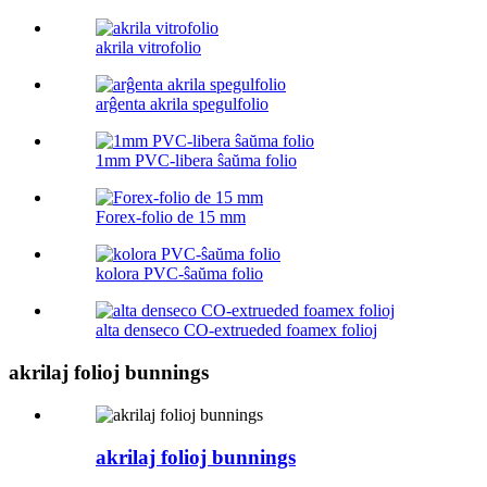
akrila vitrofolio
arĝenta akrila spegulfolio
1mm PVC-libera ŝaŭma folio
Forex-folio de 15 mm
kolora PVC-ŝaŭma folio
alta denseco CO-extrueded foamex folioj
akrilaj folioj bunnings
akrilaj folioj bunnings