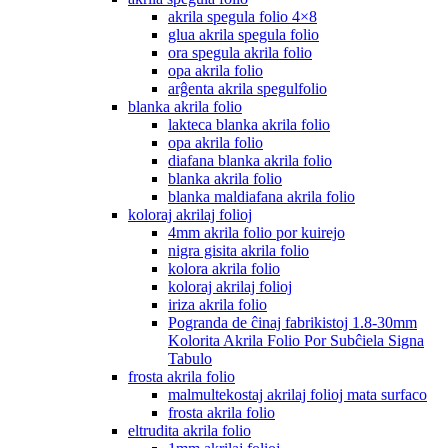
akrila spegula folio 4×8
glua akrila spegula folio
ora spegula akrila folio
opa akrila folio
arĝenta akrila spegulfolio
blanka akrila folio
lakteca blanka akrila folio
opa akrila folio
diafana blanka akrila folio
blanka akrila folio
blanka maldiafana akrila folio
koloraj akrilaj folioj
4mm akrila folio por kuirejo
nigra gisita akrila folio
kolora akrila folio
koloraj akrilaj folioj
iriza akrila folio
Pogranda de ĉinaj fabrikistoj 1.8-30mm
Kolorita Akrila Folio Por Subĉiela Signa
Tabulo
frosta akrila folio
malmultekostaj akrilaj folioj mata surfaco
frosta akrila folio
eltrudita akrila folio