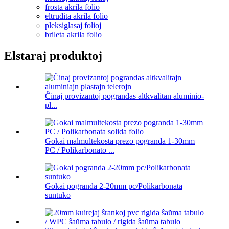
frosta akrila folio
eltrudita akrila folio
pleksiglasaj folioj
brileta akrila folio
Elstaraj produktoj
Ĉinaj provizantoj pograndas altkvalitan aluminio-
pl...
Gokai malmultekosta prezo pogranda 1-30mm
PC / Polikarbonato ...
Gokai pogranda 2-20mm pc/Polikarbonata
suntuko