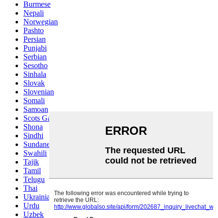
Burmese
Nepali
Norwegian
Pashto
Persian
Punjabi
Serbian
Sesotho
Sinhala
Slovak
Slovenian
Somali
Samoan
Scots Gaelic
Shona
Sindhi
Sundanese
Swahili
Tajik
Tamil
Telugu
Thai
Ukrainian
Urdu
Uzbek