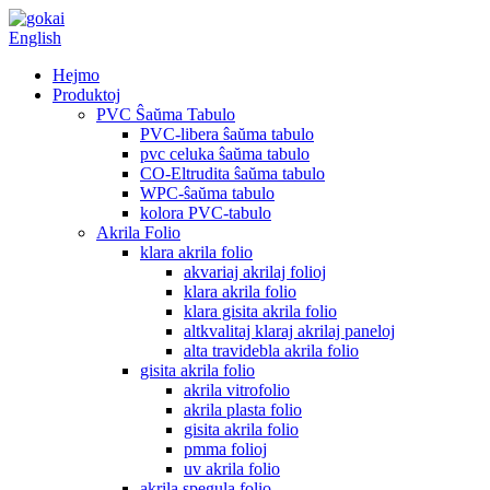
English
Hejmo
Produktoj
PVC Ŝaŭma Tabulo
PVC-libera ŝaŭma tabulo
pvc celuka ŝaŭma tabulo
CO-Eltrudita ŝaŭma tabulo
WPC-ŝaŭma tabulo
kolora PVC-tabulo
Akrila Folio
klara akrila folio
akvariaj akrilaj folioj
klara akrila folio
klara gisita akrila folio
altkvalitaj klaraj akrilaj paneloj
alta travidebla akrila folio
gisita akrila folio
akrila vitrofolio
akrila plasta folio
gisita akrila folio
pmma folioj
uv akrila folio
akrila spegula folio