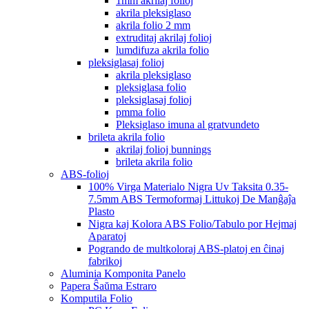
1mm akrilaj folioj
akrila pleksiglaso
akrila folio 2 mm
extruditaj akrilaj folioj
lumdifuza akrila folio
pleksiglasaj folioj
akrila pleksiglaso
pleksiglasa folio
pleksiglasaj folioj
pmma folio
Pleksiglaso imuna al gratvundeto
brileta akrila folio
akrilaj folioj bunnings
brileta akrila folio
ABS-folioj
100% Virga Materialo Nigra Uv Taksita 0.35-
7.5mm ABS Termoformaj Littukoj De Manĝaĵa
Plasto
Nigra kaj Kolora ABS Folio/Tabulo por Hejmaj
Aparatoj
Pogrando de multkoloraj ABS-platoj en ĉinaj
fabrikoj
Aluminia Komponita Panelo
Papera Ŝaŭma Estraro
Komputila Folio