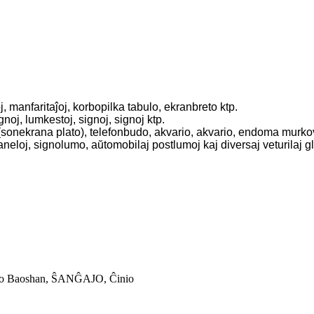
, manfaritaĵoj, korbopilka tabulo, ekranbreto ktp.
oj, lumkestoj, signoj, signoj ktp.
o (sonekrana plato), telefonbudo, akvario, akvario, endoma murko
paneloj, signolumo, aŭtomobilaj postlumoj kaj diversaj veturilaj g
ikto Baoshan, ŜANĜAJO, Ĉinio