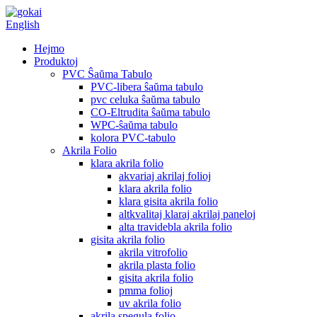
English
Hejmo
Produktoj
PVC Ŝaŭma Tabulo
PVC-libera ŝaŭma tabulo
pvc celuka ŝaŭma tabulo
CO-Eltrudita ŝaŭma tabulo
WPC-ŝaŭma tabulo
kolora PVC-tabulo
Akrila Folio
klara akrila folio
akvariaj akrilaj folioj
klara akrila folio
klara gisita akrila folio
altkvalitaj klaraj akrilaj paneloj
alta travidebla akrila folio
gisita akrila folio
akrila vitrofolio
akrila plasta folio
gisita akrila folio
pmma folioj
uv akrila folio
akrila spegula folio