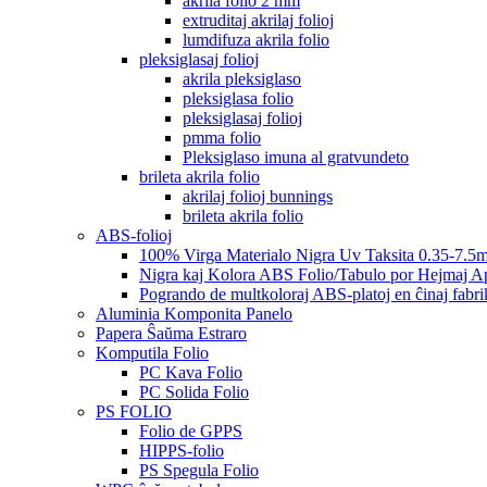
akrila folio 2 mm
extruditaj akrilaj folioj
lumdifuza akrila folio
pleksiglasaj folioj
akrila pleksiglaso
pleksiglasa folio
pleksiglasaj folioj
pmma folio
Pleksiglaso imuna al gratvundeto
brileta akrila folio
akrilaj folioj bunnings
brileta akrila folio
ABS-folioj
100% Virga Materialo Nigra Uv Taksita 0.35-7.5
Nigra kaj Kolora ABS Folio/Tabulo por Hejmaj Ap
Pogrando de multkoloraj ABS-platoj en ĉinaj fabri
Aluminia Komponita Panelo
Papera Ŝaŭma Estraro
Komputila Folio
PC Kava Folio
PC Solida Folio
PS FOLIO
Folio de GPPS
HIPPS-folio
PS Spegula Folio