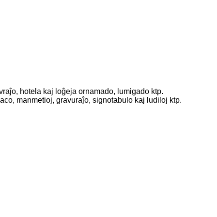
vraĵo, hotela kaj loĝeja ornamado, lumigado ktp.
laco, manmetioj, gravuraĵo, signotabulo kaj ludiloj ktp.