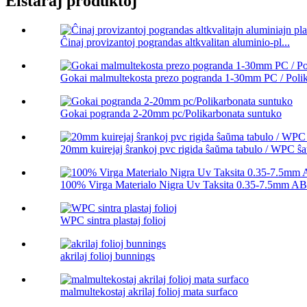
Elstaraj produktoj
Ĉinaj provizantoj pograndas altkvalitan aluminio-pl...
Gokai malmultekosta prezo pogranda 1-30mm PC / Polika
Gokai pogranda 2-20mm pc/Polikarbonata suntuko
20mm kuirejaj ŝrankoj pvc rigida ŝaŭma tabulo / WPC ŝa
100% Virga Materialo Nigra Uv Taksita 0.35-7.5mm ABS
WPC sintra plastaj folioj
akrilaj folioj bunnings
malmultekostaj akrilaj folioj mata surfaco