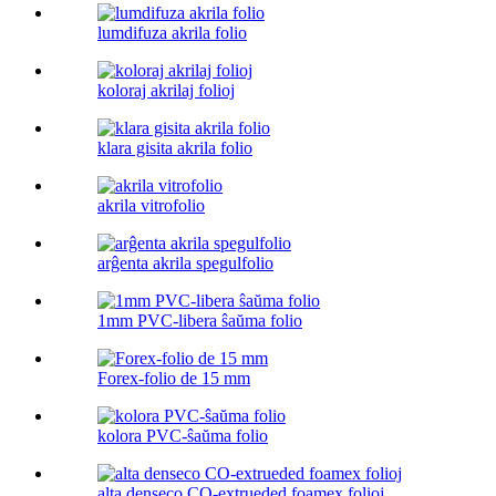
lumdifuza akrila folio
koloraj akrilaj folioj
klara gisita akrila folio
akrila vitrofolio
arĝenta akrila spegulfolio
1mm PVC-libera ŝaŭma folio
Forex-folio de 15 mm
kolora PVC-ŝaŭma folio
alta denseco CO-extrueded foamex folioj