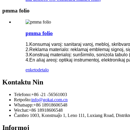
pmma folio
pmma folio
1.Konsumaj varoj: sanitaraj varoj, mebloj, skribvaroj
2.Reklama materialo: reklamaj emblemaj signoj, sign
3.Konstruaj materialoj: sunŝirmilo, sonizola tabul
4.En aliaj areoj: optikaj instrumentoj, elektronikaj 
enketo
detalo
Kontaktu Nin
Telefono:
+86 -21 -56561003
Retpoŝto:
info@gokai.com.cn
Whatsapp:
+86 18918606548
Wechat:
+86 18918606548
Ĉambro 1003, Konstruaĵo 1, Leno 111, Luxiang Road, Distr
Informoj