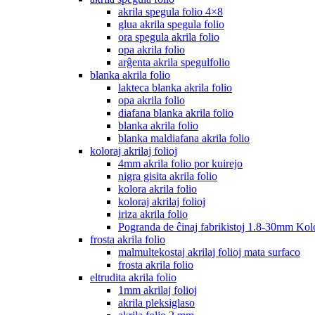
akrila spegula folio 4×8
glua akrila spegula folio
ora spegula akrila folio
opa akrila folio
arĝenta akrila spegulfolio
blanka akrila folio
lakteca blanka akrila folio
opa akrila folio
diafana blanka akrila folio
blanka akrila folio
blanka maldiafana akrila folio
koloraj akrilaj folioj
4mm akrila folio por kuirejo
nigra gisita akrila folio
kolora akrila folio
koloraj akrilaj folioj
iriza akrila folio
Pogranda de ĉinaj fabrikistoj 1.8-30mm Kolo
frosta akrila folio
malmultekostaj akrilaj folioj mata surfaco
frosta akrila folio
eltrudita akrila folio
1mm akrilaj folioj
akrila pleksiglaso