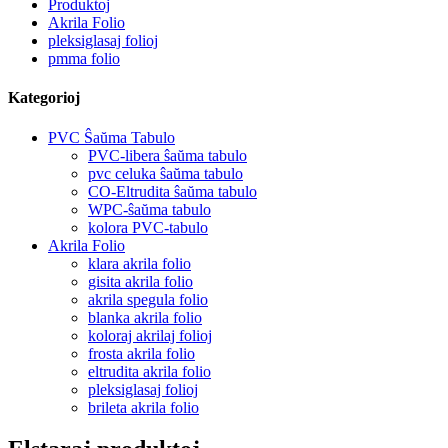
Produktoj
Akrila Folio
pleksiglasaj folioj
pmma folio
Kategorioj
PVC Ŝaŭma Tabulo
PVC-libera ŝaŭma tabulo
pvc celuka ŝaŭma tabulo
CO-Eltrudita ŝaŭma tabulo
WPC-ŝaŭma tabulo
kolora PVC-tabulo
Akrila Folio
klara akrila folio
gisita akrila folio
akrila spegula folio
blanka akrila folio
koloraj akrilaj folioj
frosta akrila folio
eltrudita akrila folio
pleksiglasaj folioj
brileta akrila folio