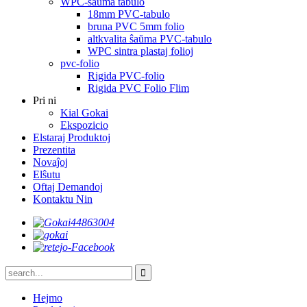
WPC-ŝaŭma tabulo
18mm PVC-tabulo
bruna PVC 5mm folio
altkvalita ŝaŭma PVC-tabulo
WPC sintra plastaj folioj
pvc-folio
Rigida PVC-folio
Rigida PVC Folio Flim
Pri ni
Kial Gokai
Ekspozicio
Elstaraj Produktoj
Prezentita
Novaĵoj
Elŝutu
Oftaj Demandoj
Kontaktu Nin
Hejmo