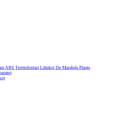
mm ABS Termoformaj Littukoj De Manĝaĵa Plasto
aratoj
koj