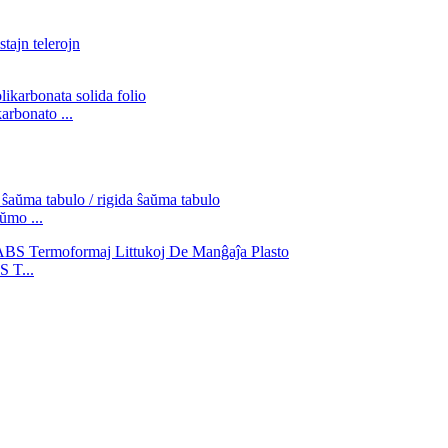
rbonato ...
ŭmo ...
 T...