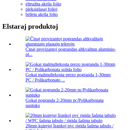
eltrudita akrila folio
pleksiglasaj folioj
brileta akrila folio
Elstaraj produktoj
Ĉinaj provizantoj pograndas altkvalitan aluminio-
pl...
Gokai malmultekosta prezo pogranda 1-30mm
PC / Polikarbonato ...
Gokai pogranda 2-20mm pc/Polikarbonata
suntuko
20mm kuirejaj ŝrankoj pvc rigida ŝaŭma tabulo /