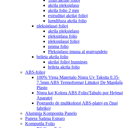
1mm akrilaj folioj
akrila pleksiglaso
akrila folio 2 mm
extruditaj akrilaj folioj
lumdifuza akrila folio
pleksiglasaj folioj
akrila pleksiglaso
pleksiglasa folio
pleksiglasaj folioj
pmma folio
Pleksiglaso imuna al gratvundeto
brileta akrila folio
akrilaj folioj bunnings
brileta akrila folio
ABS-folioj
100% Virga Materialo Nigra Uv Taksita 0.35-
7.5mm ABS Termoformaj Littukoj De Manĝaĵa
Plasto
Nigra kaj Kolora ABS Folio/Tabulo por Hejmaj
Aparatoj
Pogrando de multkoloraj ABS-platoj en ĉinaj
fabrikoj
Aluminia Komponita Panelo
Papera Ŝaŭma Estraro
Komputila Folio