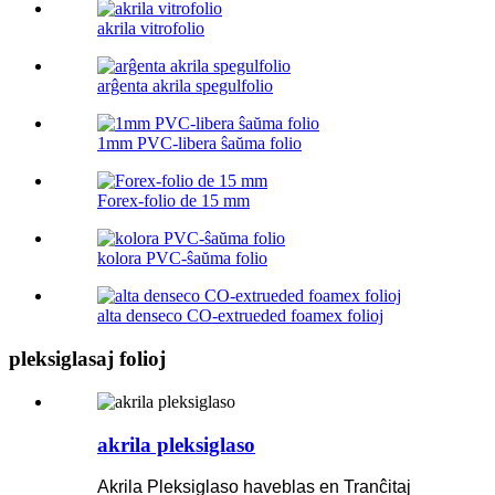
akrila vitrofolio
arĝenta akrila spegulfolio
1mm PVC-libera ŝaŭma folio
Forex-folio de 15 mm
kolora PVC-ŝaŭma folio
alta denseco CO-extrueded foamex folioj
pleksiglasaj folioj
akrila pleksiglaso
Akrila Pleksiglaso haveblas en Tranĉitaj