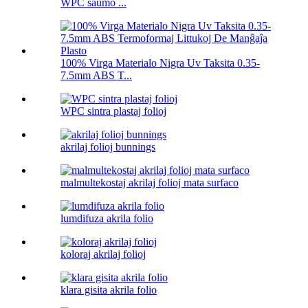
WPC ŝaŭmo ...
100% Virga Materialo Nigra Uv Taksita 0.35-
7.5mm ABS T...
WPC sintra plastaj folioj
akrilaj folioj bunnings
malmultekostaj akrilaj folioj mata surfaco
lumdifuza akrila folio
koloraj akrilaj folioj
klara gisita akrila folio