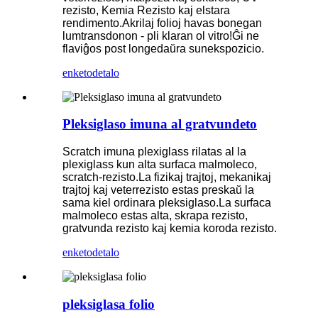
rezisto, Kemia Rezisto kaj elstara
rendimento.Akrilaj folioj havas bonegan
lumtransdonon - pli klaran ol vitro!Ĝi ne
flaviĝos post longedaŭra sunekspozicio.
enketo
detalo
Pleksiglaso imuna al gratvundeto
Scratch imuna plexiglass rilatas al la
plexiglass kun alta surfaca malmoleco,
scratch-rezisto.La fizikaj trajtoj, mekanikaj
trajtoj kaj veterrezisto estas preskaŭ la
sama kiel ordinara pleksiglaso.La surfaca
malmoleco estas alta, skrapa rezisto,
gratvunda rezisto kaj kemia koroda rezisto.
enketo
detalo
pleksiglasa folio