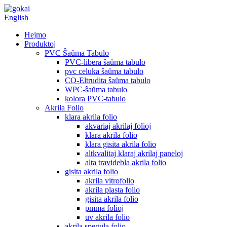
English
Hejmo
Produktoj
PVC Ŝaŭma Tabulo
PVC-libera ŝaŭma tabulo
pvc celuka ŝaŭma tabulo
CO-Eltrudita ŝaŭma tabulo
WPC-ŝaŭma tabulo
kolora PVC-tabulo
Akrila Folio
klara akrila folio
akvariaj akrilaj folioj
klara akrila folio
klara gisita akrila folio
altkvalitaj klaraj akrilaj paneloj
alta travidebla akrila folio
gisita akrila folio
akrila vitrofolio
akrila plasta folio
gisita akrila folio
pmma folioj
uv akrila folio
akrila spegula folio