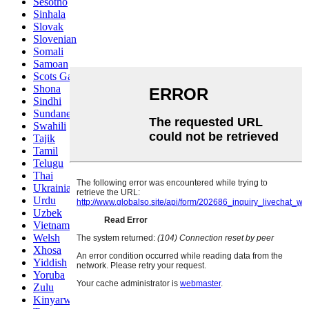
Sesotho
Sinhala
Slovak
Slovenian
Somali
Samoan
Scots Gaelic
Shona
Sindhi
Sundanese
Swahili
Tajik
Tamil
Telugu
Thai
Ukrainian
Urdu
Uzbek
Vietnamese
Welsh
Xhosa
Yiddish
Yoruba
Zulu
Kinyarwanda