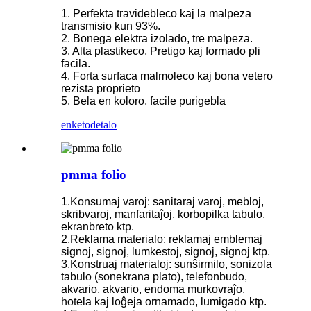
1. Perfekta travidebleco kaj la malpeza
transmisio kun 93%.
2. Bonega elektra izolado, tre malpeza.
3. Alta plastikeco, Pretigo kaj formado pli
facila.
4. Forta surfaca malmoleco kaj bona vetero
rezista proprieto
5. Bela en koloro, facile purigebla
enketo
detalo
pmma folio
1.Konsumaj varoj: sanitaraj varoj, mebloj,
skribvaroj, manfaritaĵoj, korbopilka tabulo,
ekranbreto ktp.
2.Reklama materialo: reklamaj emblemaj
signoj, signoj, lumkestoj, signoj, signoj ktp.
3.Konstruaj materialoj: sunŝirmilo, sonizola
tabulo (sonekrana plato), telefonbudo,
akvario, akvario, endoma murkovraĵo,
hotela kaj loĝeja ornamado, lumigado ktp.