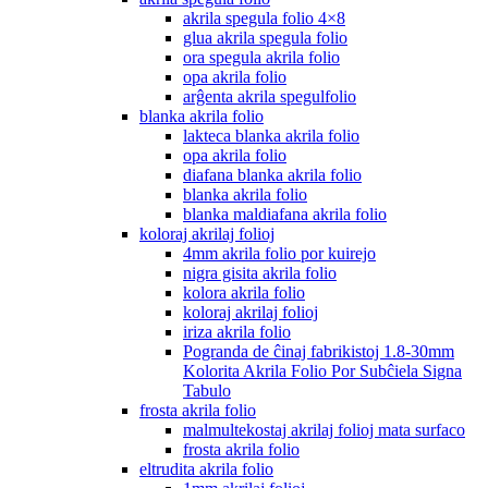
akrila spegula folio 4×8
glua akrila spegula folio
ora spegula akrila folio
opa akrila folio
arĝenta akrila spegulfolio
blanka akrila folio
lakteca blanka akrila folio
opa akrila folio
diafana blanka akrila folio
blanka akrila folio
blanka maldiafana akrila folio
koloraj akrilaj folioj
4mm akrila folio por kuirejo
nigra gisita akrila folio
kolora akrila folio
koloraj akrilaj folioj
iriza akrila folio
Pogranda de ĉinaj fabrikistoj 1.8-30mm
Kolorita Akrila Folio Por Subĉiela Signa
Tabulo
frosta akrila folio
malmultekostaj akrilaj folioj mata surfaco
frosta akrila folio
eltrudita akrila folio