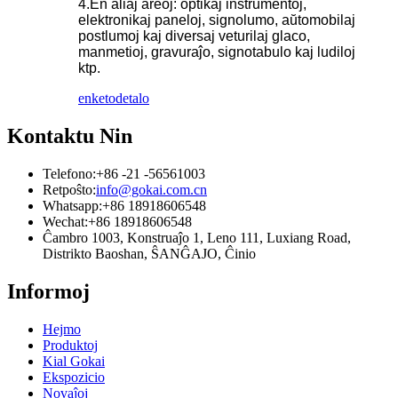
4.En aliaj areoj: optikaj instrumentoj,
elektronikaj paneloj, signolumo, aŭtomobilaj
postlumoj kaj diversaj veturilaj glaco,
manmetioj, gravuraĵo, signotabulo kaj ludiloj
ktp.
enketo
detalo
Kontaktu Nin
Telefono:
+86 -21 -56561003
Retpoŝto:
info@gokai.com.cn
Whatsapp:
+86 18918606548
Wechat:
+86 18918606548
Ĉambro 1003, Konstruaĵo 1, Leno 111, Luxiang Road,
Distrikto Baoshan, ŜANĜAJO, Ĉinio
Informoj
Hejmo
Produktoj
Kial Gokai
Ekspozicio
Novaĵoj