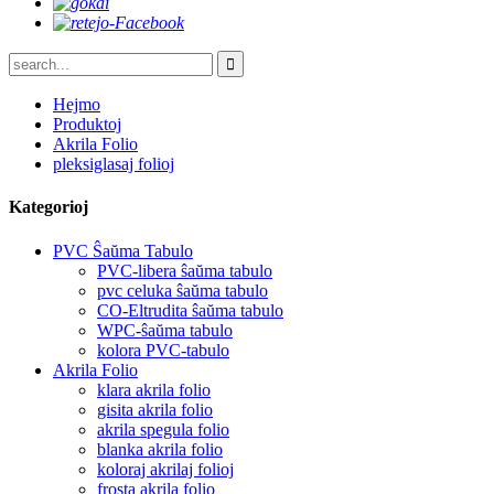
Hejmo
Produktoj
Akrila Folio
pleksiglasaj folioj
Kategorioj
PVC Ŝaŭma Tabulo
PVC-libera ŝaŭma tabulo
pvc celuka ŝaŭma tabulo
CO-Eltrudita ŝaŭma tabulo
WPC-ŝaŭma tabulo
kolora PVC-tabulo
Akrila Folio
klara akrila folio
gisita akrila folio
akrila spegula folio
blanka akrila folio
koloraj akrilaj folioj
frosta akrila folio