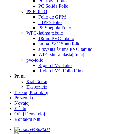
PC Kava Folio
PC Solida Folio
PS FOLIO
Folio de GPPS
HIPPS-folio
PS Spegula Folio
WPC-ŝaŭma tabulo
18mm PVC-tabulo
bruna PVC 5mm folio
altkvalita ŝaŭma PVC-tabulo
WPC sintra plastaj folioj
pvc-folio
Rigida PVC-folio
Rigida PVC Folio Flim
Pri ni
Kial Gokai
Ekspozicio
Elstaraj Produktoj
Prezentita
Novaĵoj
Elŝutu
Oftaj Demandoj
Kontaktu Nin