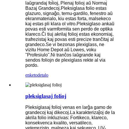
laŭgrandaj folioj, Plenaj folioj aŭ Normaj
Bazaj Grandecoj.Pleksiglasa folio estas
glazuro, signaĝo, ternu-gardilo, fenestro aŭ
ekranmaterialo, kiu estas forta, malsekeco
kaj estas pli klara ol vitro.Pleksiglaso ankaŭ
povas esti varmformita sen perdo de optika
klareco.Ĉi tiuj akrilaj folioj estas ekonomiaj,
trafrezistaj kaj povas esti precize tranĉitaj al
grandeco.Se vi bezonas plexiglass, ne
vizitu Home Depot aŭ Lowes, voku
"Profesiulo".Ni tranĉos laŭgrande kaj
sendos foliojn de plexiglass rekte al via
pordo.
enketo
detalo
pleksiglasaj folioj
Pleksiglasaj folioj venas en larĝa gamo de
grandecoj kaj dikecoj.La karakterizaĵoj de la
akrila folio inkluzivas: Fortikeco, klareco,
konsekvenca kvalito, versatileco,
veterrezisto, malpeza kaj sekureco, UV-