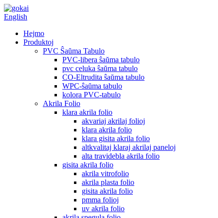
English
Hejmo
Produktoj
PVC Ŝaŭma Tabulo
PVC-libera ŝaŭma tabulo
pvc celuka ŝaŭma tabulo
CO-Eltrudita ŝaŭma tabulo
WPC-ŝaŭma tabulo
kolora PVC-tabulo
Akrila Folio
klara akrila folio
akvariaj akrilaj folioj
klara akrila folio
klara gisita akrila folio
altkvalitaj klaraj akrilaj paneloj
alta travidebla akrila folio
gisita akrila folio
akrila vitrofolio
akrila plasta folio
gisita akrila folio
pmma folioj
uv akrila folio
akrila spegula folio