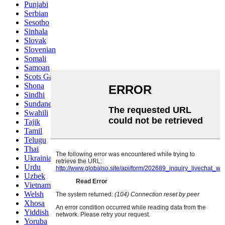
Punjabi
Serbian
Sesotho
Sinhala
Slovak
Slovenian
Somali
Samoan
Scots Gaelic
Shona
Sindhi
Sundanese
Swahili
Tajik
Tamil
Telugu
Thai
Ukrainian
Urdu
Uzbek
Vietnamese
Welsh
Xhosa
Yiddish
Yoruba