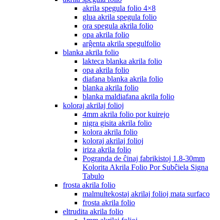
akrila spegula folio 4×8
glua akrila spegula folio
ora spegula akrila folio
opa akrila folio
arĝenta akrila spegulfolio
blanka akrila folio
lakteca blanka akrila folio
opa akrila folio
diafana blanka akrila folio
blanka akrila folio
blanka maldiafana akrila folio
koloraj akrilaj folioj
4mm akrila folio por kuirejo
nigra gisita akrila folio
kolora akrila folio
koloraj akrilaj folioj
iriza akrila folio
Pogranda de ĉinaj fabrikistoj 1.8-30mm
Kolorita Akrila Folio Por Subĉiela Signa
Tabulo
frosta akrila folio
malmultekostaj akrilaj folioj mata surfaco
frosta akrila folio
eltrudita akrila folio