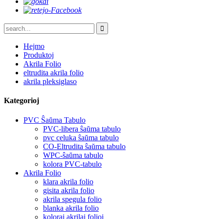
Hejmo
Produktoj
Akrila Folio
eltrudita akrila folio
akrila pleksiglaso
Kategorioj
PVC Ŝaŭma Tabulo
PVC-libera ŝaŭma tabulo
pvc celuka ŝaŭma tabulo
CO-Eltrudita ŝaŭma tabulo
WPC-ŝaŭma tabulo
kolora PVC-tabulo
Akrila Folio
klara akrila folio
gisita akrila folio
akrila spegula folio
blanka akrila folio
koloraj akrilaj folioj