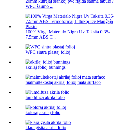
20mm kuirejaj ŝrankoj pvc rigida ŝaŭma tabulo /
WPC ŝaŭmo ...
100% Virga Materialo Nigra Uv Taksita 0.35-
7.5mm ABS T...
WPC sintra plastaj folioj
akrilaj folioj bunnings
malmultekostaj akrilaj folioj mata surfaco
lumdifuza akrila folio
koloraj akrilaj folioj
klara gisita akrila folio