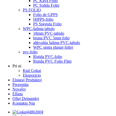
PC Kava Folio
PC Solida Folio
PS FOLIO
Folio de GPPS
HIPPS-folio
PS Spegula Folio
WPC-ŝaŭma tabulo
18mm PVC-tabulo
bruna PVC 5mm folio
altkvalita ŝaŭma PVC-tabulo
WPC sintra plastaj folioj
pvc-folio
Rigida PVC-folio
Rigida PVC Folio Flim
Pri ni
Kial Gokai
Ekspozicio
Elstaraj Produktoj
Prezentita
Novaĵoj
Elŝutu
Oftaj Demandoj
Kontaktu Nin