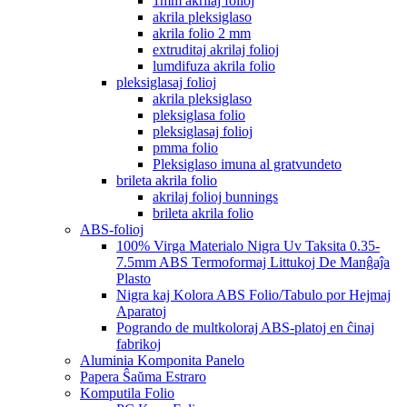
1mm akrilaj folioj
akrila pleksiglaso
akrila folio 2 mm
extruditaj akrilaj folioj
lumdifuza akrila folio
pleksiglasaj folioj
akrila pleksiglaso
pleksiglasa folio
pleksiglasaj folioj
pmma folio
Pleksiglaso imuna al gratvundeto
brileta akrila folio
akrilaj folioj bunnings
brileta akrila folio
ABS-folioj
100% Virga Materialo Nigra Uv Taksita 0.35-
7.5mm ABS Termoformaj Littukoj De Manĝaĵa
Plasto
Nigra kaj Kolora ABS Folio/Tabulo por Hejmaj
Aparatoj
Pogrando de multkoloraj ABS-platoj en ĉinaj
fabrikoj
Aluminia Komponita Panelo
Papera Ŝaŭma Estraro
Komputila Folio