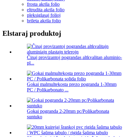
frosta akrila folio
eltrudita akrila folio
pleksiglasaj folioj
brileta akrila folio
Elstaraj produktoj
Ĉinaj provizantoj pograndas altkvalitan aluminio-
pl...
Gokai malmultekosta prezo pogranda 1-30mm
PC / Polikarbonato ...
Gokai pogranda 2-20mm pc/Polikarbonata
suntuko