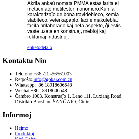
Akrila ankaŭ nomata PMMA estas farita el
metacrilato metilester monomero.Kun la
karakterizaĵo de bona travidebleco, kemia
stabileco, veterkapablo, facile makulebla,
facila prilaborado kaj bela aspekto, ĝi estis
vaste uzata en konstruaj, mebloj kaj
reklamaj industrioj.
enketo
detalo
Kontaktu Nin
Telefono:
+86 -21 -56561003
Retpoŝto:
info@gokai.com.cn
Whatsapp:
+86 18918606548
Wechat:
+86 18918606548
Ĉambro 1003, Konstruaĵo 1, Leno 111, Luxiang Road,
Distrikto Baoshan, ŜANĜAJO, Ĉinio
Informoj
Hejmo
Produktoj