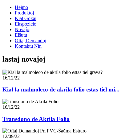
Hejmo
Produktoj
Kial Gokai
Ekspozicio
Novaĵoj
Elŝutu
Oftaj Demandoj
Kontaktu Nin
lastaj novaĵoj
16/12/22
Kial la malmoleco de akrila folio estas tiel mi...
16/12/22
Transdono de Akrila Folio
12/09/22