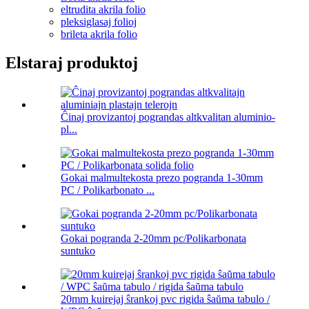
eltrudita akrila folio
pleksiglasaj folioj
brileta akrila folio
Elstaraj produktoj
Ĉinaj provizantoj pograndas altkvalitan aluminio-
pl...
Gokai malmultekosta prezo pogranda 1-30mm
PC / Polikarbonato ...
Gokai pogranda 2-20mm pc/Polikarbonata
suntuko
20mm kuirejaj ŝrankoj pvc rigida ŝaŭma tabulo /