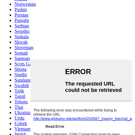
Norwegian
Pashto
Persian
Punjabi
Serbian
Sesotho
Sinhala
Slovak
Slovenian
Somali
Samoan
Scots Gaelic
Shona
Sindhi
Sundanese
Swahili
Tajik
Tamil
Telugu
Thai
Ukrainian
Urdu
Uzbek
Vietnamese
Welsh