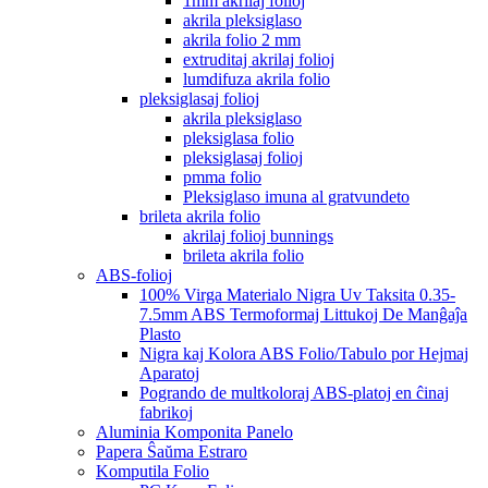
1mm akrilaj folioj
akrila pleksiglaso
akrila folio 2 mm
extruditaj akrilaj folioj
lumdifuza akrila folio
pleksiglasaj folioj
akrila pleksiglaso
pleksiglasa folio
pleksiglasaj folioj
pmma folio
Pleksiglaso imuna al gratvundeto
brileta akrila folio
akrilaj folioj bunnings
brileta akrila folio
ABS-folioj
100% Virga Materialo Nigra Uv Taksita 0.35-
7.5mm ABS Termoformaj Littukoj De Manĝaĵa
Plasto
Nigra kaj Kolora ABS Folio/Tabulo por Hejmaj
Aparatoj
Pogrando de multkoloraj ABS-platoj en ĉinaj
fabrikoj
Aluminia Komponita Panelo
Papera Ŝaŭma Estraro
Komputila Folio