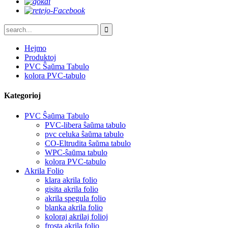
Hejmo
Produktoj
PVC Ŝaŭma Tabulo
kolora PVC-tabulo
Kategorioj
PVC Ŝaŭma Tabulo
PVC-libera ŝaŭma tabulo
pvc celuka ŝaŭma tabulo
CO-Eltrudita ŝaŭma tabulo
WPC-ŝaŭma tabulo
kolora PVC-tabulo
Akrila Folio
klara akrila folio
gisita akrila folio
akrila spegula folio
blanka akrila folio
koloraj akrilaj folioj
frosta akrila folio