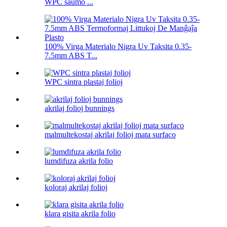
WPC ŝaŭmo ...
100% Virga Materialo Nigra Uv Taksita 0.35-
7.5mm ABS T...
WPC sintra plastaj folioj
akrilaj folioj bunnings
malmultekostaj akrilaj folioj mata surfaco
lumdifuza akrila folio
koloraj akrilaj folioj
klara gisita akrila folio