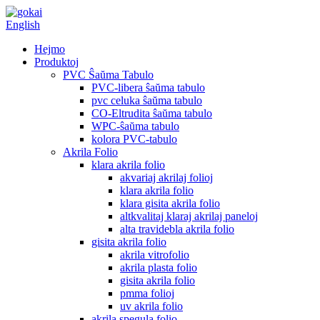
English
Hejmo
Produktoj
PVC Ŝaŭma Tabulo
PVC-libera ŝaŭma tabulo
pvc celuka ŝaŭma tabulo
CO-Eltrudita ŝaŭma tabulo
WPC-ŝaŭma tabulo
kolora PVC-tabulo
Akrila Folio
klara akrila folio
akvariaj akrilaj folioj
klara akrila folio
klara gisita akrila folio
altkvalitaj klaraj akrilaj paneloj
alta travidebla akrila folio
gisita akrila folio
akrila vitrofolio
akrila plasta folio
gisita akrila folio
pmma folioj
uv akrila folio
akrila spegula folio