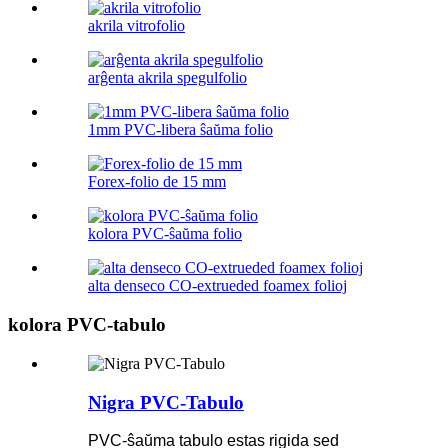
akrila vitrofolio
arĝenta akrila spegulfolio
1mm PVC-libera ŝaŭma folio
Forex-folio de 15 mm
kolora PVC-ŝaŭma folio
alta denseco CO-extrueded foamex folioj
kolora PVC-tabulo
Nigra PVC-Tabulo
PVC-ŝaŭma tabulo estas rigida sed