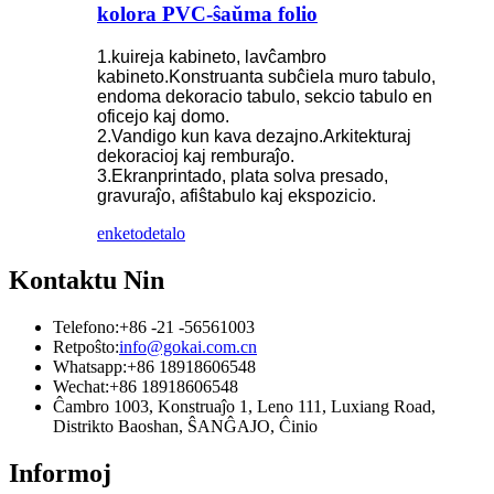
kolora PVC-ŝaŭma folio
1.kuireja kabineto, lavĉambro
kabineto.Konstruanta subĉiela muro tabulo,
endoma dekoracio tabulo, sekcio tabulo en
oficejo kaj domo.
2.Vandigo kun kava dezajno.Arkitekturaj
dekoracioj kaj remburaĵo.
3.Ekranprintado, plata solva presado,
gravuraĵo, afiŝtabulo kaj ekspozicio.
enketo
detalo
Kontaktu Nin
Telefono:
+86 -21 -56561003
Retpoŝto:
info@gokai.com.cn
Whatsapp:
+86 18918606548
Wechat:
+86 18918606548
Ĉambro 1003, Konstruaĵo 1, Leno 111, Luxiang Road,
Distrikto Baoshan, ŜANĜAJO, Ĉinio
Informoj