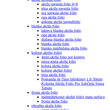
akrila spegula folio 4×8
glua akrila spegula folio
ora spegula akrila folio
opa akrila folio
arĝenta akrila spegulfolio
blanka akrila folio
lakteca blanka akrila folio
opa akrila folio
diafana blanka akrila folio
blanka akrila folio
blanka maldiafana akrila folio
koloraj akrilaj folioj
4mm akrila folio por kuirejo
nigra gisita akrila folio
kolora akrila folio
koloraj akrilaj folioj
iriza akrila folio
Pogranda de ĉinaj fabrikistoj 1.8-30mm
Kolorita Akrila Folio Por Subĉiela Signa
Tabulo
frosta akrila folio
malmultekostaj akrilaj folioj mata surfaco
frosta akrila folio
eltrudita akrila folio