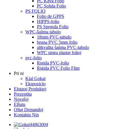
PC Kava Folio
PC Solida Folio
PS FOLIO
Folio de GPPS
HIPPS-folio
PS Spegula Folio
WPC-ŝaŭma tabulo
18mm PVC-tabulo
bruna PVC 5mm folio
altkvalita ŝaŭma PVC-tabulo
WPC sintra plastaj folioj
pvc-folio
Rigida PVC-folio
Rigida PVC Folio Flim
Pri ni
Kial Gokai
Ekspozicio
Elstaraj Produktoj
Prezentita
Novaĵoj
Elŝutu
Oftaj Demandoj
Kontaktu Nin