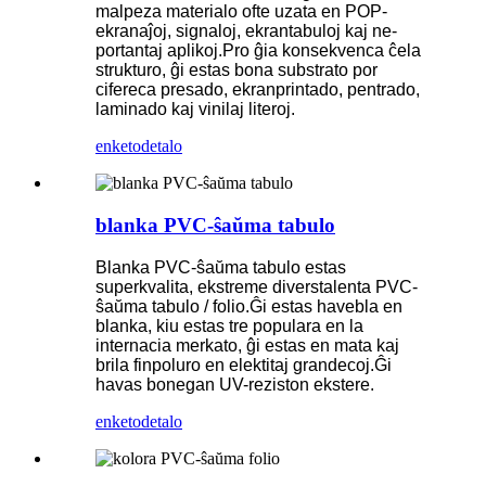
malpeza materialo ofte uzata en POP-
ekranaĵoj, signaloj, ekrantabuloj kaj ne-
portantaj aplikoj.Pro ĝia konsekvenca ĉela
strukturo, ĝi estas bona substrato por
cifereca presado, ekranprintado, pentrado,
laminado kaj vinilaj literoj.
enketo
detalo
blanka PVC-ŝaŭma tabulo
Blanka PVC-ŝaŭma tabulo estas
superkvalita, ekstreme diverstalenta PVC-
ŝaŭma tabulo / folio.Ĝi estas havebla en
blanka, kiu estas tre populara en la
internacia merkato, ĝi estas en mata kaj
brila finpoluro en elektitaj grandecoj.Ĝi
havas bonegan UV-reziston ekstere.
enketo
detalo