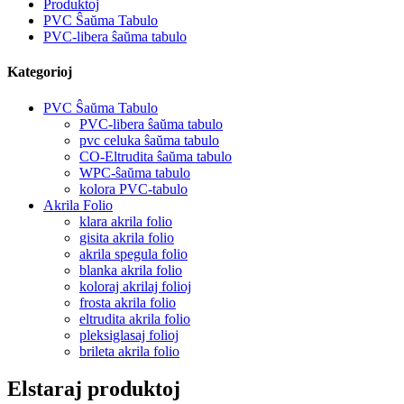
Produktoj
PVC Ŝaŭma Tabulo
PVC-libera ŝaŭma tabulo
Kategorioj
PVC Ŝaŭma Tabulo
PVC-libera ŝaŭma tabulo
pvc celuka ŝaŭma tabulo
CO-Eltrudita ŝaŭma tabulo
WPC-ŝaŭma tabulo
kolora PVC-tabulo
Akrila Folio
klara akrila folio
gisita akrila folio
akrila spegula folio
blanka akrila folio
koloraj akrilaj folioj
frosta akrila folio
eltrudita akrila folio
pleksiglasaj folioj
brileta akrila folio
Elstaraj produktoj