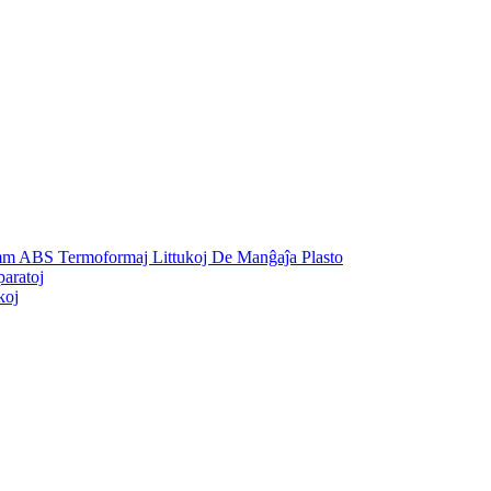
mm ABS Termoformaj Littukoj De Manĝaĵa Plasto
aratoj
koj