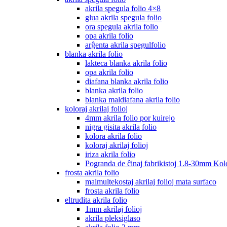
akrila spegula folio 4×8
glua akrila spegula folio
ora spegula akrila folio
opa akrila folio
arĝenta akrila spegulfolio
blanka akrila folio
lakteca blanka akrila folio
opa akrila folio
diafana blanka akrila folio
blanka akrila folio
blanka maldiafana akrila folio
koloraj akrilaj folioj
4mm akrila folio por kuirejo
nigra gisita akrila folio
kolora akrila folio
koloraj akrilaj folioj
iriza akrila folio
Pogranda de ĉinaj fabrikistoj 1.8-30mm Kolo
frosta akrila folio
malmultekostaj akrilaj folioj mata surfaco
frosta akrila folio
eltrudita akrila folio
1mm akrilaj folioj
akrila pleksiglaso