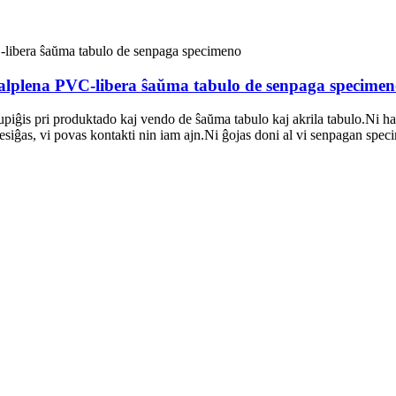
plena PVC-libera ŝaŭma tabulo de senpaga specimen
piĝis pri produktado kaj vendo de ŝaŭma tabulo kaj akrila tabulo.Ni hav
esiĝas, vi povas kontakti nin iam ajn.Ni ĝojas doni al vi senpagan speci