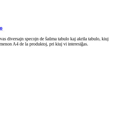
o
as diversajn specojn de ŝaŭma tabulo kaj akrila tabulo, kiuj
menon A4 de la produktoj, pri kiuj vi interesiĝas.