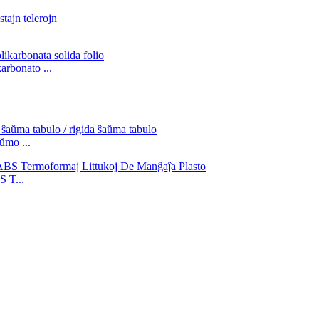
rbonato ...
ŭmo ...
 T...