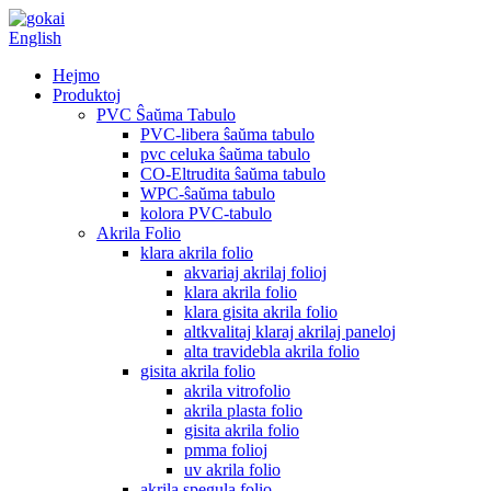
English
Hejmo
Produktoj
PVC Ŝaŭma Tabulo
PVC-libera ŝaŭma tabulo
pvc celuka ŝaŭma tabulo
CO-Eltrudita ŝaŭma tabulo
WPC-ŝaŭma tabulo
kolora PVC-tabulo
Akrila Folio
klara akrila folio
akvariaj akrilaj folioj
klara akrila folio
klara gisita akrila folio
altkvalitaj klaraj akrilaj paneloj
alta travidebla akrila folio
gisita akrila folio
akrila vitrofolio
akrila plasta folio
gisita akrila folio
pmma folioj
uv akrila folio
akrila spegula folio