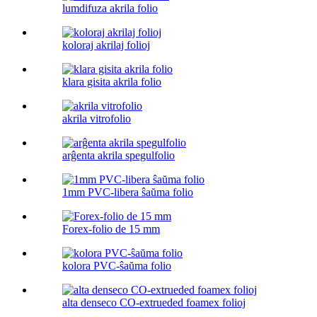
lumdifuza akrila folio
koloraj akrilaj folioj
klara gisita akrila folio
akrila vitrofolio
arĝenta akrila spegulfolio
1mm PVC-libera ŝaŭma folio
Forex-folio de 15 mm
kolora PVC-ŝaŭma folio
alta denseco CO-extrueded foamex folioj