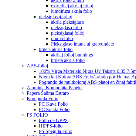
akrila folio 2 mm
extruditaj akrilaj folioj
lumdifuza akrila folio
pleksiglasaj folioj
akrila pleksiglaso
pleksiglasa folio
pleksiglasaj folioj
pmma folio
Pleksiglaso imuna al gratvundeto
brileta akrila folio
akrilaj folioj bunnings
brileta akrila folio
ABS-folioj
100% Virga Materialo Nigra Uv Taksita 0.35-7.5
Nigra kaj Kolora ABS Folio/Tabulo por Hejmaj Ap
Pogrando de multkoloraj ABS-platoj en ĉinaj fabri
Aluminia Komponita Panelo
Papera Ŝaŭma Estraro
Komputila Folio
PC Kava Folio
PC Solida Folio
PS FOLIO
Folio de GPPS
HIPPS-folio
PS Spegula Folio