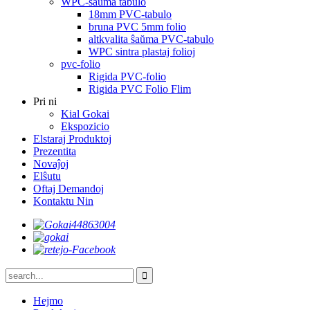
WPC-ŝaŭma tabulo
18mm PVC-tabulo
bruna PVC 5mm folio
altkvalita ŝaŭma PVC-tabulo
WPC sintra plastaj folioj
pvc-folio
Rigida PVC-folio
Rigida PVC Folio Flim
Pri ni
Kial Gokai
Ekspozicio
Elstaraj Produktoj
Prezentita
Novaĵoj
Elŝutu
Oftaj Demandoj
Kontaktu Nin
Hejmo