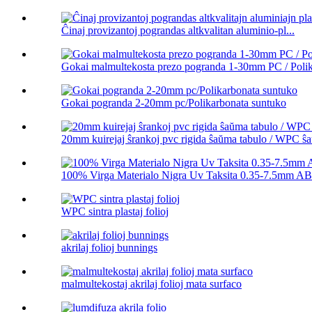
Ĉinaj provizantoj pograndas altkvalitan aluminio-pl...
Gokai malmultekosta prezo pogranda 1-30mm PC / Polika
Gokai pogranda 2-20mm pc/Polikarbonata suntuko
20mm kuirejaj ŝrankoj pvc rigida ŝaŭma tabulo / WPC ŝa
100% Virga Materialo Nigra Uv Taksita 0.35-7.5mm ABS
WPC sintra plastaj folioj
akrilaj folioj bunnings
malmultekostaj akrilaj folioj mata surfaco