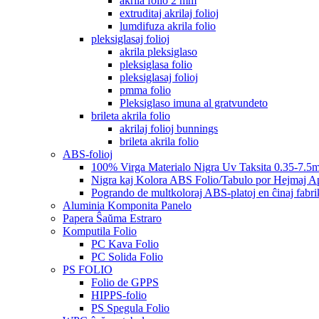
akrila folio 2 mm
extruditaj akrilaj folioj
lumdifuza akrila folio
pleksiglasaj folioj
akrila pleksiglaso
pleksiglasa folio
pleksiglasaj folioj
pmma folio
Pleksiglaso imuna al gratvundeto
brileta akrila folio
akrilaj folioj bunnings
brileta akrila folio
ABS-folioj
100% Virga Materialo Nigra Uv Taksita 0.35-7.5
Nigra kaj Kolora ABS Folio/Tabulo por Hejmaj Ap
Pogrando de multkoloraj ABS-platoj en ĉinaj fabri
Aluminia Komponita Panelo
Papera Ŝaŭma Estraro
Komputila Folio
PC Kava Folio
PC Solida Folio
PS FOLIO
Folio de GPPS
HIPPS-folio
PS Spegula Folio