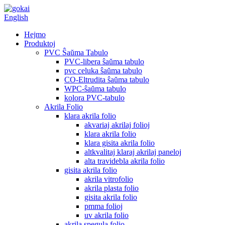
English
Hejmo
Produktoj
PVC Ŝaŭma Tabulo
PVC-libera ŝaŭma tabulo
pvc celuka ŝaŭma tabulo
CO-Eltrudita ŝaŭma tabulo
WPC-ŝaŭma tabulo
kolora PVC-tabulo
Akrila Folio
klara akrila folio
akvariaj akrilaj folioj
klara akrila folio
klara gisita akrila folio
altkvalitaj klaraj akrilaj paneloj
alta travidebla akrila folio
gisita akrila folio
akrila vitrofolio
akrila plasta folio
gisita akrila folio
pmma folioj
uv akrila folio
akrila spegula folio