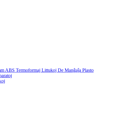
mm ABS Termoformaj Littukoj De Manĝaĵa Plasto
aratoj
koj