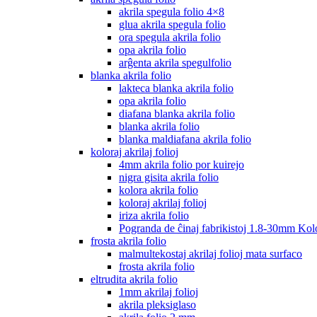
akrila spegula folio 4×8
glua akrila spegula folio
ora spegula akrila folio
opa akrila folio
arĝenta akrila spegulfolio
blanka akrila folio
lakteca blanka akrila folio
opa akrila folio
diafana blanka akrila folio
blanka akrila folio
blanka maldiafana akrila folio
koloraj akrilaj folioj
4mm akrila folio por kuirejo
nigra gisita akrila folio
kolora akrila folio
koloraj akrilaj folioj
iriza akrila folio
Pogranda de ĉinaj fabrikistoj 1.8-30mm Kolo
frosta akrila folio
malmultekostaj akrilaj folioj mata surfaco
frosta akrila folio
eltrudita akrila folio
1mm akrilaj folioj
akrila pleksiglaso