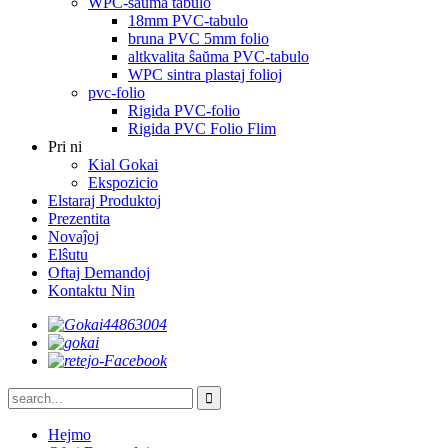
WPC-ŝaŭma tabulo
18mm PVC-tabulo
bruna PVC 5mm folio
altkvalita ŝaŭma PVC-tabulo
WPC sintra plastaj folioj
pvc-folio
Rigida PVC-folio
Rigida PVC Folio Flim
Pri ni
Kial Gokai
Ekspozicio
Elstaraj Produktoj
Prezentita
Novaĵoj
Elŝutu
Oftaj Demandoj
Kontaktu Nin
Hejmo