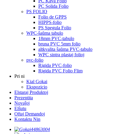
PC Kava Folio
PC Solida Folio
PS FOLIO
Folio de GPPS
HIPPS-folio
PS Spegula Folio
WPC-ŝaŭma tabulo
18mm PVC-tabulo
bruna PVC 5mm folio
altkvalita ŝaŭma PVC-tabulo
WPC sintra plastaj folioj
pvc-folio
Rigida PVC-folio
Rigida PVC Folio Flim
Pri ni
Kial Gokai
Ekspozicio
Elstaraj Produktoj
Prezentita
Novaĵoj
Elŝutu
Oftaj Demandoj
Kontaktu Nin