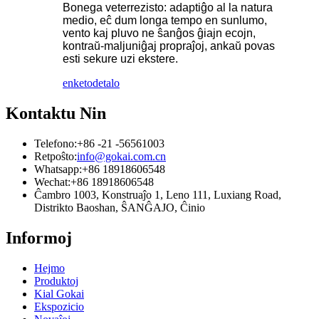
Bonega veterrezisto: adaptiĝo al la natura
medio, eĉ dum longa tempo en sunlumo,
vento kaj pluvo ne ŝanĝos ĝiajn ecojn,
kontraŭ-maljuniĝaj propraĵoj, ankaŭ povas
esti sekure uzi ekstere.
enketo
detalo
Kontaktu Nin
Telefono:
+86 -21 -56561003
Retpoŝto:
info@gokai.com.cn
Whatsapp:
+86 18918606548
Wechat:
+86 18918606548
Ĉambro 1003, Konstruaĵo 1, Leno 111, Luxiang Road,
Distrikto Baoshan, ŜANĜAJO, Ĉinio
Informoj
Hejmo
Produktoj
Kial Gokai
Ekspozicio