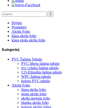
Hejmo
Produktoj
Akrila Folio
klara akrila folio
klara gisita akrila folio
Kategorioj
PVC Ŝaŭma Tabulo
PVC-libera ŝaŭma tabulo
pvc celuka ŝaŭma tabulo
CO-Eltrudita ŝaŭma tabulo
WPC-ŝaŭma tabulo
kolora PVC-tabulo
Akrila Folio
klara akrila folio
gisita akrila folio
akrila spegula folio
blanka akrila folio
koloraj akrilaj folioj