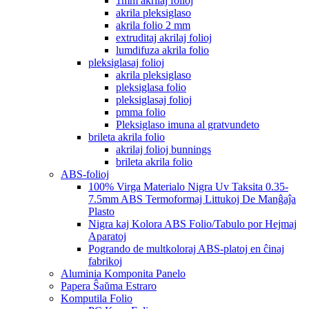
1mm akrilaj folioj
akrila pleksiglaso
akrila folio 2 mm
extruditaj akrilaj folioj
lumdifuza akrila folio
pleksiglasaj folioj
akrila pleksiglaso
pleksiglasa folio
pleksiglasaj folioj
pmma folio
Pleksiglaso imuna al gratvundeto
brileta akrila folio
akrilaj folioj bunnings
brileta akrila folio
ABS-folioj
100% Virga Materialo Nigra Uv Taksita 0.35-
7.5mm ABS Termoformaj Littukoj De Manĝaĵa
Plasto
Nigra kaj Kolora ABS Folio/Tabulo por Hejmaj
Aparatoj
Pogrando de multkoloraj ABS-platoj en ĉinaj
fabrikoj
Aluminia Komponita Panelo
Papera Ŝaŭma Estraro
Komputila Folio