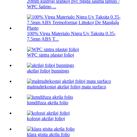
20mm kuirejaj ŝrankoj pvc rigida ŝaŭma tabulo /
WPC ŝaŭmo ...
100% Virga Materialo Nigra Uv Taksita 0.35-
7.5mm ABS T...
WPC sintra plastaj folioj
akrilaj folioj bunnings
malmultekostaj akrilaj folioj mata surfaco
lumdifuza akrila folio
koloraj akrilaj folioj
klara gisita akrila folio