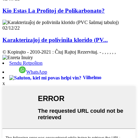
Kio Estas La Profitoj de Polikarbonato?
02/12/22
Karakterizaĵoj de polivinila klorido (PV...
© Kopirajto - 2010-2021 : Ĉiuj Rajtoj Rezervitaj.
- , , , , , ,
Sendu Retpoŝton
WhatsApp
Vilhelmo
x