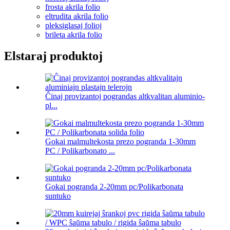
frosta akrila folio
eltrudita akrila folio
pleksiglasaj folioj
brileta akrila folio
Elstaraj produktoj
Ĉinaj provizantoj pograndas altkvalitan aluminio-
pl...
Gokai malmultekosta prezo pogranda 1-30mm
PC / Polikarbonato ...
Gokai pogranda 2-20mm pc/Polikarbonata
suntuko