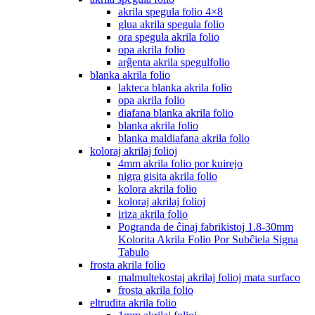
akrila spegula folio 4×8
glua akrila spegula folio
ora spegula akrila folio
opa akrila folio
arĝenta akrila spegulfolio
blanka akrila folio
lakteca blanka akrila folio
opa akrila folio
diafana blanka akrila folio
blanka akrila folio
blanka maldiafana akrila folio
koloraj akrilaj folioj
4mm akrila folio por kuirejo
nigra gisita akrila folio
kolora akrila folio
koloraj akrilaj folioj
iriza akrila folio
Pogranda de ĉinaj fabrikistoj 1.8-30mm
Kolorita Akrila Folio Por Subĉiela Signa
Tabulo
frosta akrila folio
malmultekostaj akrilaj folioj mata surfaco
frosta akrila folio
eltrudita akrila folio