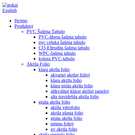
English
Hejmo
Produktoj
PVC Ŝaŭma Tabulo
PVC-libera ŝaŭma tabulo
pvc celuka ŝaŭma tabulo
CO-Eltrudita ŝaŭma tabulo
WPC-ŝaŭma tabulo
kolora PVC-tabulo
Akrila Folio
klara akrila folio
akvariaj akrilaj folioj
klara akrila folio
klara gisita akrila folio
altkvalitaj klaraj akrilaj paneloj
alta travidebla akrila folio
gisita akrila folio
akrila vitrofolio
akrila plasta folio
gisita akrila folio
pmma folioj
uv akrila folio
akrila spegula folio