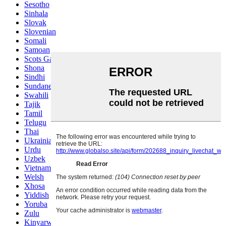
Sesotho
Sinhala
Slovak
Slovenian
Somali
Samoan
Scots Gaelic
Shona
Sindhi
Sundanese
Swahili
Tajik
Tamil
Telugu
Thai
Ukrainian
Urdu
Uzbek
Vietnamese
Welsh
Xhosa
Yiddish
Yoruba
Zulu
Kinyarwanda