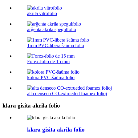
akrila vitrofolio
arĝenta akrila spegulfolio
1mm PVC-libera ŝaŭma folio
Forex-folio de 15 mm
kolora PVC-ŝaŭma folio
alta denseco CO-extrueded foamex folioj
klara gisita akrila folio
klara gisita akrila folio