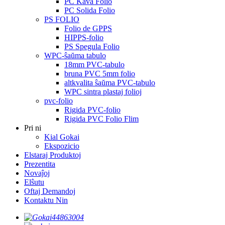
PC Kava Folio
PC Solida Folio
PS FOLIO
Folio de GPPS
HIPPS-folio
PS Spegula Folio
WPC-ŝaŭma tabulo
18mm PVC-tabulo
bruna PVC 5mm folio
altkvalita ŝaŭma PVC-tabulo
WPC sintra plastaj folioj
pvc-folio
Rigida PVC-folio
Rigida PVC Folio Flim
Pri ni
Kial Gokai
Ekspozicio
Elstaraj Produktoj
Prezentita
Novaĵoj
Elŝutu
Oftaj Demandoj
Kontaktu Nin