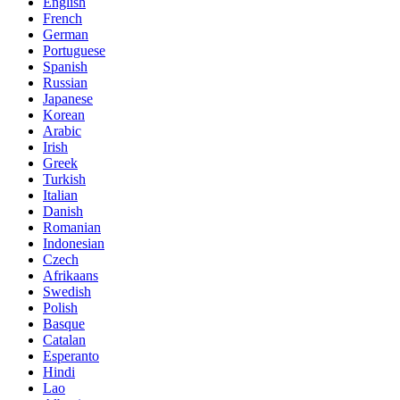
English
French
German
Portuguese
Spanish
Russian
Japanese
Korean
Arabic
Irish
Greek
Turkish
Italian
Danish
Romanian
Indonesian
Czech
Afrikaans
Swedish
Polish
Basque
Catalan
Esperanto
Hindi
Lao