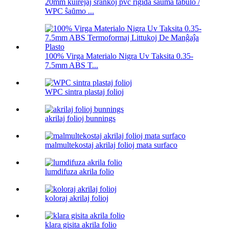
20mm kuirejaj ŝrankoj pvc rigida ŝaŭma tabulo /
WPC ŝaŭmo ...
100% Virga Materialo Nigra Uv Taksita 0.35-
7.5mm ABS T...
WPC sintra plastaj folioj
akrilaj folioj bunnings
malmultekostaj akrilaj folioj mata surfaco
lumdifuza akrila folio
koloraj akrilaj folioj
klara gisita akrila folio