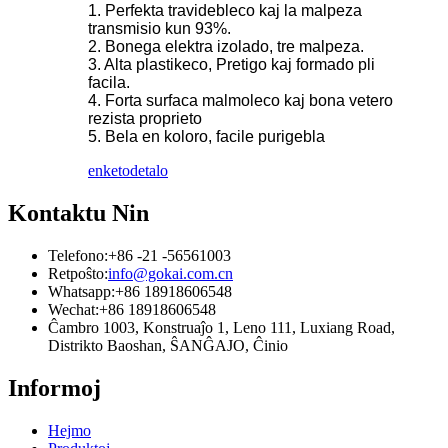
1. Perfekta travidebleco kaj la malpeza
transmisio kun 93%.
2. Bonega elektra izolado, tre malpeza.
3. Alta plastikeco, Pretigo kaj formado pli
facila.
4. Forta surfaca malmoleco kaj bona vetero
rezista proprieto
5. Bela en koloro, facile purigebla
enketo
detalo
Kontaktu Nin
Telefono:
+86 -21 -56561003
Retpoŝto:
info@gokai.com.cn
Whatsapp:
+86 18918606548
Wechat:
+86 18918606548
Ĉambro 1003, Konstruaĵo 1, Leno 111, Luxiang Road,
Distrikto Baoshan, ŜANĜAJO, Ĉinio
Informoj
Hejmo