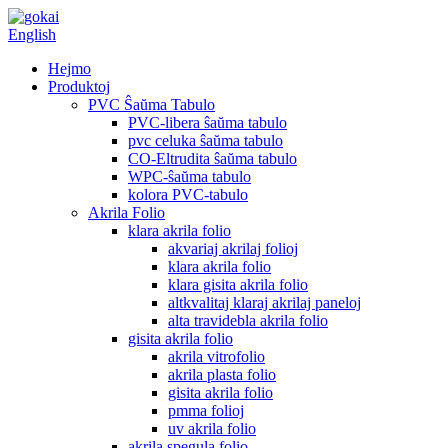
English
Hejmo
Produktoj
PVC Ŝaŭma Tabulo
PVC-libera ŝaŭma tabulo
pvc celuka ŝaŭma tabulo
CO-Eltrudita ŝaŭma tabulo
WPC-ŝaŭma tabulo
kolora PVC-tabulo
Akrila Folio
klara akrila folio
akvariaj akrilaj folioj
klara akrila folio
klara gisita akrila folio
altkvalitaj klaraj akrilaj paneloj
alta travidebla akrila folio
gisita akrila folio
akrila vitrofolio
akrila plasta folio
gisita akrila folio
pmma folioj
uv akrila folio
akrila spegula folio