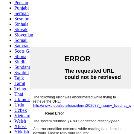
Persian
Punjabi
Serbian
Sesotho
Sinhala
Slovak
Slovenian
Somali
Samoan
Scots Gaelic
Shona
Sindhi
Sundanese
Swahili
Tajik
Tamil
Telugu
Thai
Ukrainian
Urdu
Uzbek
Vietnamese
Welsh
Xhosa
Yiddish