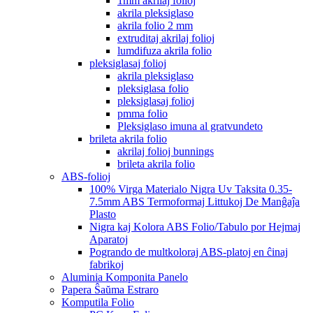
1mm akrilaj folioj
akrila pleksiglaso
akrila folio 2 mm
extruditaj akrilaj folioj
lumdifuza akrila folio
pleksiglasaj folioj
akrila pleksiglaso
pleksiglasa folio
pleksiglasaj folioj
pmma folio
Pleksiglaso imuna al gratvundeto
brileta akrila folio
akrilaj folioj bunnings
brileta akrila folio
ABS-folioj
100% Virga Materialo Nigra Uv Taksita 0.35-
7.5mm ABS Termoformaj Littukoj De Manĝaĵa
Plasto
Nigra kaj Kolora ABS Folio/Tabulo por Hejmaj
Aparatoj
Pogrando de multkoloraj ABS-platoj en ĉinaj
fabrikoj
Aluminia Komponita Panelo
Papera Ŝaŭma Estraro
Komputila Folio