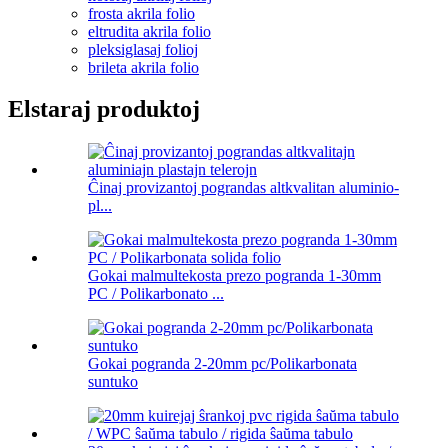
frosta akrila folio
eltrudita akrila folio
pleksiglasaj folioj
brileta akrila folio
Elstaraj produktoj
Ĉinaj provizantoj pograndas altkvalitan aluminio-
pl...
Gokai malmultekosta prezo pogranda 1-30mm
PC / Polikarbonato ...
Gokai pogranda 2-20mm pc/Polikarbonata
suntuko