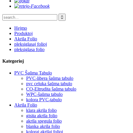
Hejmo
Produktoj
Akrila Folio
pleksiglasaj folioj
pleksiglasa folio
Kategorioj
PVC Ŝaŭma Tabulo
PVC-libera ŝaŭma tabulo
pvc celuka ŝaŭma tabulo
CO-Eltrudita ŝaŭma tabulo
WPC-ŝaŭma tabulo
kolora PVC-tabulo
Akrila Folio
klara akrila folio
gisita akrila folio
akrila spegula folio
blanka akrila folio
koloraj akrilaj folioj