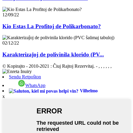
12/09/22
Kio Estas La Profitoj de Polikarbonato?
02/12/22
Karakterizaĵoj de polivinila klorido (PV...
© Kopirajto - 2010-2021 : Ĉiuj Rajtoj Rezervitaj.
- , , , , , ,
Sendu Retpoŝton
WhatsApp
Vilhelmo
x