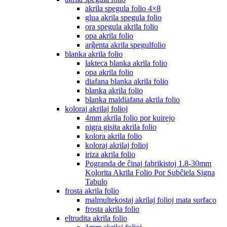
akrila spegula folio 4×8
glua akrila spegula folio
ora spegula akrila folio
opa akrila folio
arĝenta akrila spegulfolio
blanka akrila folio
lakteca blanka akrila folio
opa akrila folio
diafana blanka akrila folio
blanka akrila folio
blanka maldiafana akrila folio
koloraj akrilaj folioj
4mm akrila folio por kuirejo
nigra gisita akrila folio
kolora akrila folio
koloraj akrilaj folioj
iriza akrila folio
Pogranda de ĉinaj fabrikistoj 1.8-30mm
Kolorita Akrila Folio Por Subĉiela Signa
Tabulo
frosta akrila folio
malmultekostaj akrilaj folioj mata surfaco
frosta akrila folio
eltrudita akrila folio