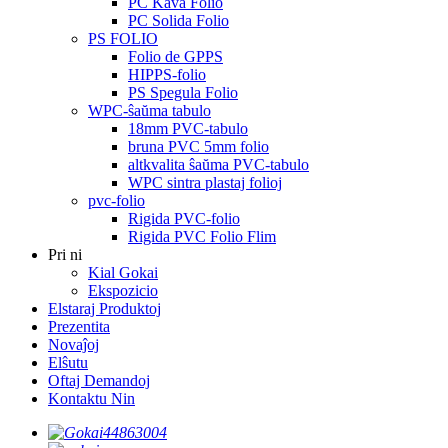
PC Kava Folio
PC Solida Folio
PS FOLIO
Folio de GPPS
HIPPS-folio
PS Spegula Folio
WPC-ŝaŭma tabulo
18mm PVC-tabulo
bruna PVC 5mm folio
altkvalita ŝaŭma PVC-tabulo
WPC sintra plastaj folioj
pvc-folio
Rigida PVC-folio
Rigida PVC Folio Flim
Pri ni
Kial Gokai
Ekspozicio
Elstaraj Produktoj
Prezentita
Novaĵoj
Elŝutu
Oftaj Demandoj
Kontaktu Nin