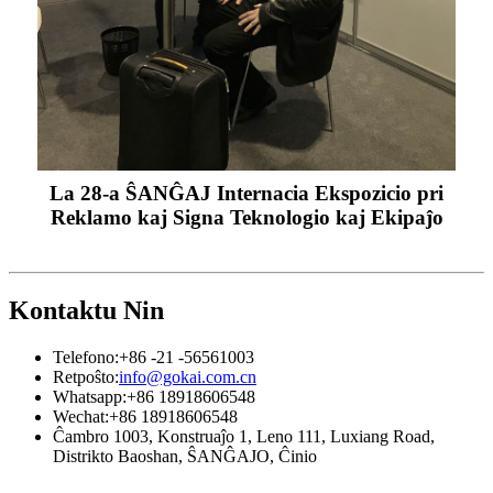
La 28-a ŜANĜAJ Internacia Ekspozicio pri
Reklamo kaj Signa Teknologio kaj Ekipaĵo
Kontaktu Nin
Telefono:
+86 -21 -56561003
Retpoŝto:
info@gokai.com.cn
Whatsapp:
+86 18918606548
Wechat:
+86 18918606548
Ĉambro 1003, Konstruaĵo 1, Leno 111, Luxiang Road,
Distrikto Baoshan, ŜANĜAJO, Ĉinio