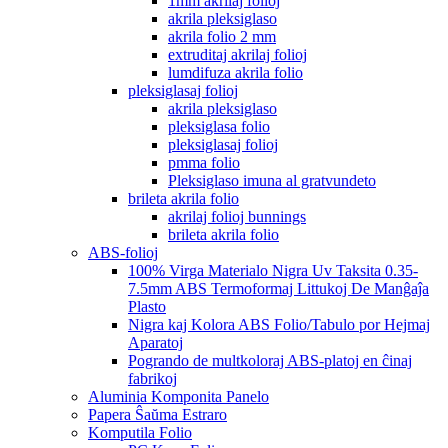
1mm akrilaj folioj
akrila pleksiglaso
akrila folio 2 mm
extruditaj akrilaj folioj
lumdifuza akrila folio
pleksiglasaj folioj
akrila pleksiglaso
pleksiglasa folio
pleksiglasaj folioj
pmma folio
Pleksiglaso imuna al gratvundeto
brileta akrila folio
akrilaj folioj bunnings
brileta akrila folio
ABS-folioj
100% Virga Materialo Nigra Uv Taksita 0.35-
7.5mm ABS Termoformaj Littukoj De Manĝaĵa
Plasto
Nigra kaj Kolora ABS Folio/Tabulo por Hejmaj
Aparatoj
Pogrando de multkoloraj ABS-platoj en ĉinaj
fabrikoj
Aluminia Komponita Panelo
Papera Ŝaŭma Estraro
Komputila Folio