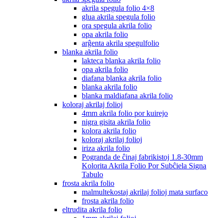
akrila spegula folio 4×8
glua akrila spegula folio
ora spegula akrila folio
opa akrila folio
arĝenta akrila spegulfolio
blanka akrila folio
lakteca blanka akrila folio
opa akrila folio
diafana blanka akrila folio
blanka akrila folio
blanka maldiafana akrila folio
koloraj akrilaj folioj
4mm akrila folio por kuirejo
nigra gisita akrila folio
kolora akrila folio
koloraj akrilaj folioj
iriza akrila folio
Pogranda de ĉinaj fabrikistoj 1.8-30mm
Kolorita Akrila Folio Por Subĉiela Signa
Tabulo
frosta akrila folio
malmultekostaj akrilaj folioj mata surfaco
frosta akrila folio
eltrudita akrila folio