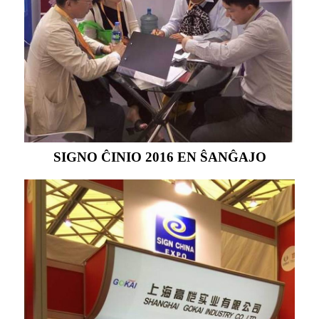
SIGNO ĈINIO 2016 EN ŜANĜAJO