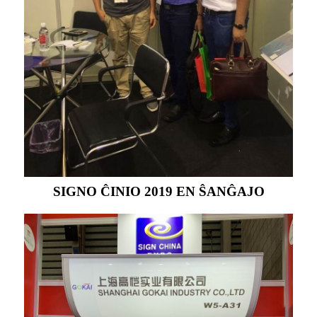
SIGNO ĈINIO 2019 EN ŜANĜAJO