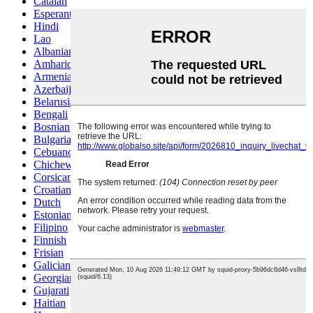
Catalan
Esperanto
Hindi
Lao
Albanian
Amharic
Armenian
Azerbaijani
Belarusian
Bengali
Bosnian
Bulgarian
Cebuano
Chichewa
Corsican
Croatian
Dutch
Estonian
Filipino
Finnish
Frisian
Galician
Georgian
Gujarati
Haitian