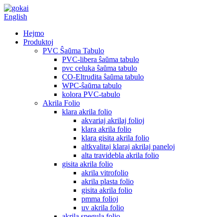
English
Hejmo
Produktoj
PVC Ŝaŭma Tabulo
PVC-libera ŝaŭma tabulo
pvc celuka ŝaŭma tabulo
CO-Eltrudita ŝaŭma tabulo
WPC-ŝaŭma tabulo
kolora PVC-tabulo
Akrila Folio
klara akrila folio
akvariaj akrilaj folioj
klara akrila folio
klara gisita akrila folio
altkvalitaj klaraj akrilaj paneloj
alta travidebla akrila folio
gisita akrila folio
akrila vitrofolio
akrila plasta folio
gisita akrila folio
pmma folioj
uv akrila folio
akrila spegula folio