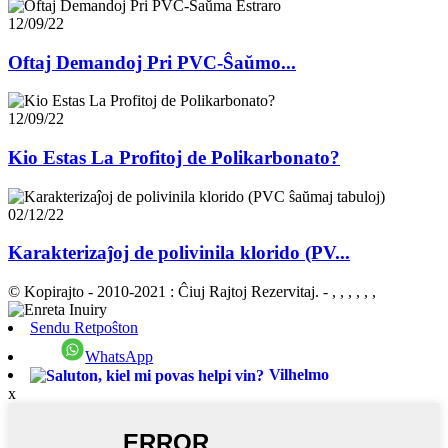
12/09/22
Oftaj Demandoj Pri PVC-Ŝaŭmo...
12/09/22
Kio Estas La Profitoj de Polikarbonato?
02/12/22
Karakterizaĵoj de polivinila klorido (PV...
© Kopirajto - 2010-2021 : Ĉiuj Rajtoj Rezervitaj.
- , , , , , ,
Sendu Retpoŝton
WhatsApp
Vilhelmo
x