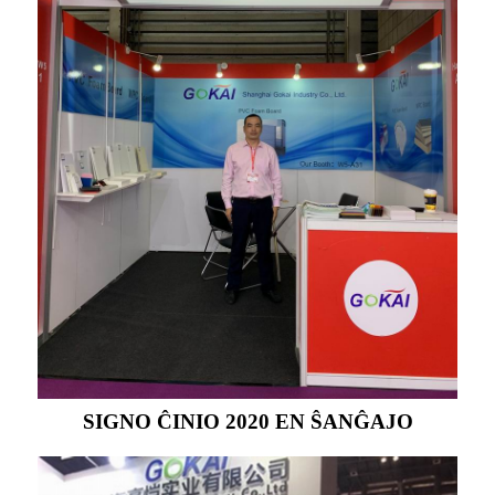
SIGNO ĈINIO 2020 EN ŜANĜAJO