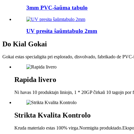
3mm PVC-ŝaŭma tabulo
UV presita ŝaŭmtabulo 2mm
Do Kial Gokai
Gokai estas specialigita pri esplorado, disvolvado, fabrikado de PVC-
Rapida livero
Ni havas 10 produktajn liniojn, 1 * 20GP ĉirkaŭ 10 tagojn por f
Strikta Kvalita Kontrolo
Kruda materialo estas 100% virga.Normigita produktado.Eksport