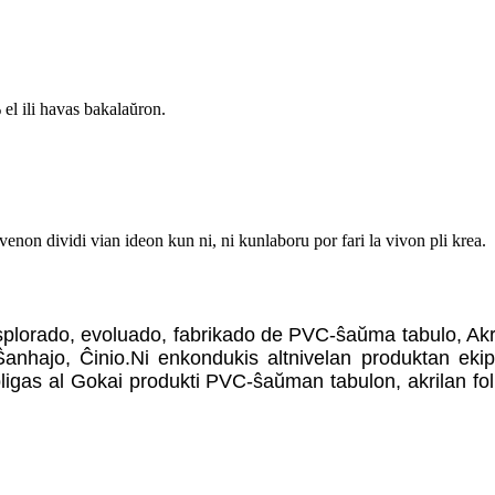
el ili havas bakalaŭron.
enon dividi vian ideon kun ni, ni kunlaboru por fari la vivon pli krea.
splorado, evoluado, fabrikado de PVC-ŝaŭma tabulo, Akr
n Ŝanhajo, Ĉinio.Ni enkondukis altnivelan produktan ek
ebligas al Gokai produkti PVC-ŝaŭman tabulon, akrilan fo