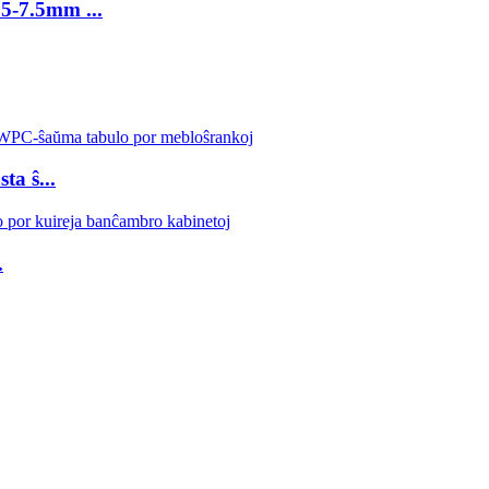
5-7.5mm ...
a ŝ...
.