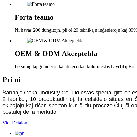
Forta teamo
Ni havas 200 dungitojn, pli ol 20 teknikajn inĝenierojn kaj 80% 
OEM & ODM Akceptebla
Personigitaj grandecoj kaj dikeco kaj koloro estas haveblaj.Bonv
Pri ni
Ŝanhaja Gokai Industry Co.,Ltd.estas specialigita en e
2 fabrikoj, 10 produktadlinioj, la ĉefsidejo situas e
ekipaĵojn kaj riĉan sperton kun ĉi tiu procezo.Ĉiuj ĉi 
postuloj de la merkato.
Vidi Detalon