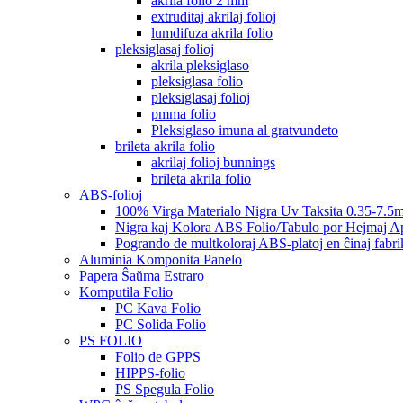
akrila folio 2 mm
extruditaj akrilaj folioj
lumdifuza akrila folio
pleksiglasaj folioj
akrila pleksiglaso
pleksiglasa folio
pleksiglasaj folioj
pmma folio
Pleksiglaso imuna al gratvundeto
brileta akrila folio
akrilaj folioj bunnings
brileta akrila folio
ABS-folioj
100% Virga Materialo Nigra Uv Taksita 0.35-7.5
Nigra kaj Kolora ABS Folio/Tabulo por Hejmaj Ap
Pogrando de multkoloraj ABS-platoj en ĉinaj fabri
Aluminia Komponita Panelo
Papera Ŝaŭma Estraro
Komputila Folio
PC Kava Folio
PC Solida Folio
PS FOLIO
Folio de GPPS
HIPPS-folio
PS Spegula Folio