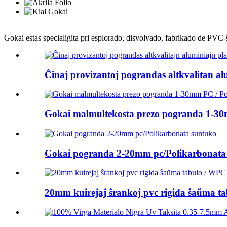
Gokai estas specialigita pri esplorado, disvolvado, fabrikado de PVC-
Ĉinaj provizantoj pograndas altkvalitan al
Gokai malmultekosta prezo pogranda 1-30
Gokai pogranda 2-20mm pc/Polikarbonata
20mm kuirejaj ŝrankoj pvc rigida ŝaŭma ta