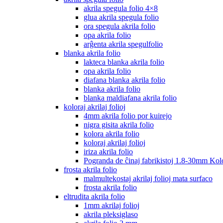
akrila spegula folio 4×8
glua akrila spegula folio
ora spegula akrila folio
opa akrila folio
arĝenta akrila spegulfolio
blanka akrila folio
lakteca blanka akrila folio
opa akrila folio
diafana blanka akrila folio
blanka akrila folio
blanka maldiafana akrila folio
koloraj akrilaj folioj
4mm akrila folio por kuirejo
nigra gisita akrila folio
kolora akrila folio
koloraj akrilaj folioj
iriza akrila folio
Pogranda de ĉinaj fabrikistoj 1.8-30mm Kolo
frosta akrila folio
malmultekostaj akrilaj folioj mata surfaco
frosta akrila folio
eltrudita akrila folio
1mm akrilaj folioj
akrila pleksiglaso