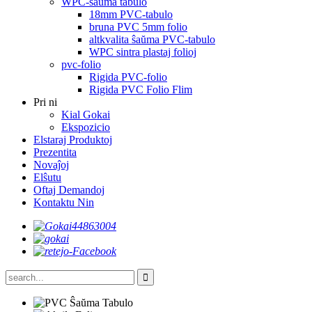
WPC-ŝaŭma tabulo
18mm PVC-tabulo
bruna PVC 5mm folio
altkvalita ŝaŭma PVC-tabulo
WPC sintra plastaj folioj
pvc-folio
Rigida PVC-folio
Rigida PVC Folio Flim
Pri ni
Kial Gokai
Ekspozicio
Elstaraj Produktoj
Prezentita
Novaĵoj
Elŝutu
Oftaj Demandoj
Kontaktu Nin