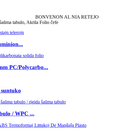
BONVENON AL NIA RETEJO
ŝaŭma tabulo, Akrila Folio ĉefe
uminion...
mm PC/Polycarbo...
 suntuko
bulo / WPC ...