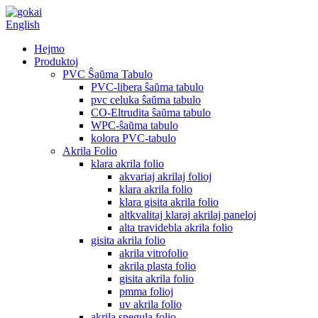
English
Hejmo
Produktoj
PVC Ŝaŭma Tabulo
PVC-libera ŝaŭma tabulo
pvc celuka ŝaŭma tabulo
CO-Eltrudita ŝaŭma tabulo
WPC-ŝaŭma tabulo
kolora PVC-tabulo
Akrila Folio
klara akrila folio
akvariaj akrilaj folioj
klara akrila folio
klara gisita akrila folio
altkvalitaj klaraj akrilaj paneloj
alta travidebla akrila folio
gisita akrila folio
akrila vitrofolio
akrila plasta folio
gisita akrila folio
pmma folioj
uv akrila folio
akrila spegula folio