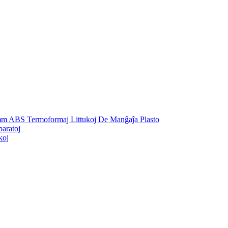
mm ABS Termoformaj Littukoj De Manĝaĵa Plasto
aratoj
koj