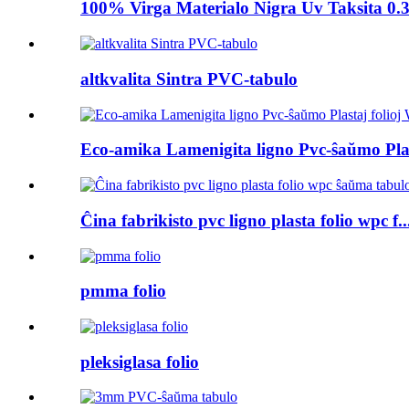
100% Virga Materialo Nigra Uv Taksita 0.3
altkvalita Sintra PVC-tabulo
Eco-amika Lamenigita ligno Pvc-ŝaŭmo Plast
Ĉina fabrikisto pvc ligno plasta folio wpc f..
pmma folio
pleksiglasa folio