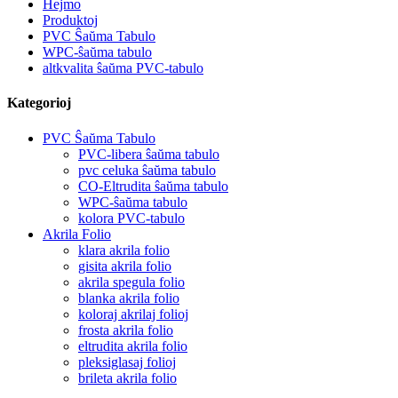
Hejmo
Produktoj
PVC Ŝaŭma Tabulo
WPC-ŝaŭma tabulo
altkvalita ŝaŭma PVC-tabulo
Kategorioj
PVC Ŝaŭma Tabulo
PVC-libera ŝaŭma tabulo
pvc celuka ŝaŭma tabulo
CO-Eltrudita ŝaŭma tabulo
WPC-ŝaŭma tabulo
kolora PVC-tabulo
Akrila Folio
klara akrila folio
gisita akrila folio
akrila spegula folio
blanka akrila folio
koloraj akrilaj folioj
frosta akrila folio
eltrudita akrila folio
pleksiglasaj folioj
brileta akrila folio