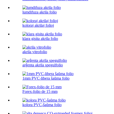
lumdifuza akrila folio
koloraj akrilaj folioj
klara gisita akrila folio
akrila vitrofolio
arĝenta akrila spegulfolio
1mm PVC-libera ŝaŭma folio
Forex-folio de 15 mm
kolora PVC-ŝaŭma folio