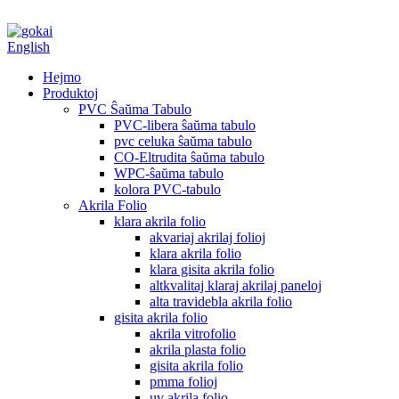
English
Hejmo
Produktoj
PVC Ŝaŭma Tabulo
PVC-libera ŝaŭma tabulo
pvc celuka ŝaŭma tabulo
CO-Eltrudita ŝaŭma tabulo
WPC-ŝaŭma tabulo
kolora PVC-tabulo
Akrila Folio
klara akrila folio
akvariaj akrilaj folioj
klara akrila folio
klara gisita akrila folio
altkvalitaj klaraj akrilaj paneloj
alta travidebla akrila folio
gisita akrila folio
akrila vitrofolio
akrila plasta folio
gisita akrila folio
pmma folioj
uv akrila folio