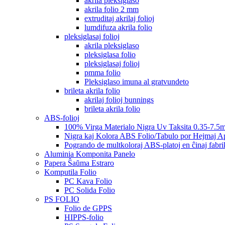
akrila pleksiglaso
akrila folio 2 mm
extruditaj akrilaj folioj
lumdifuza akrila folio
pleksiglasaj folioj
akrila pleksiglaso
pleksiglasa folio
pleksiglasaj folioj
pmma folio
Pleksiglaso imuna al gratvundeto
brileta akrila folio
akrilaj folioj bunnings
brileta akrila folio
ABS-folioj
100% Virga Materialo Nigra Uv Taksita 0.35-7.5
Nigra kaj Kolora ABS Folio/Tabulo por Hejmaj Ap
Pogrando de multkoloraj ABS-platoj en ĉinaj fabri
Aluminia Komponita Panelo
Papera Ŝaŭma Estraro
Komputila Folio
PC Kava Folio
PC Solida Folio
PS FOLIO
Folio de GPPS
HIPPS-folio