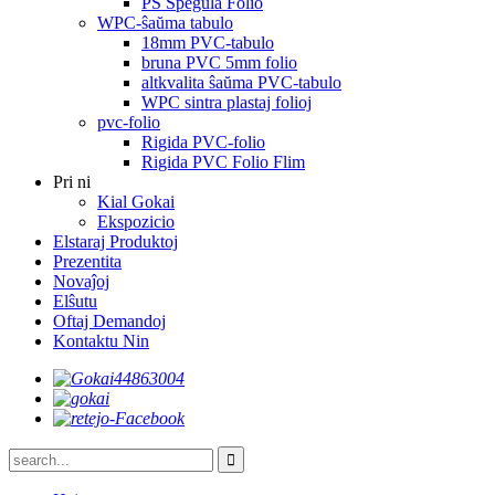
PS Spegula Folio
WPC-ŝaŭma tabulo
18mm PVC-tabulo
bruna PVC 5mm folio
altkvalita ŝaŭma PVC-tabulo
WPC sintra plastaj folioj
pvc-folio
Rigida PVC-folio
Rigida PVC Folio Flim
Pri ni
Kial Gokai
Ekspozicio
Elstaraj Produktoj
Prezentita
Novaĵoj
Elŝutu
Oftaj Demandoj
Kontaktu Nin