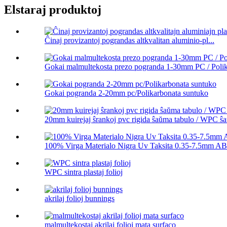
Elstaraj produktoj
Ĉinaj provizantoj pograndas altkvalitan aluminio-pl...
Gokai malmultekosta prezo pogranda 1-30mm PC / Polika
Gokai pogranda 2-20mm pc/Polikarbonata suntuko
20mm kuirejaj ŝrankoj pvc rigida ŝaŭma tabulo / WPC ŝa
100% Virga Materialo Nigra Uv Taksita 0.35-7.5mm ABS
WPC sintra plastaj folioj
akrilaj folioj bunnings
malmultekostaj akrilaj folioj mata surfaco