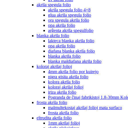
akrila spegula folio
akrila spegula folio 4×8
glua akrila spegula folio
ora spegula akrila folio
opa akrila folio
arĝenta akrila spegulfolio
blanka akrila folio
lakteca blanka akrila folio
opa akrila folio
diafana blanka akrila folio
blanka akrila folio
blanka maldiafana akrila folio
koloraj akrilaj folioj
4mm akrila folio por kuirejo
nigra gisita akrila folio
kolora akrila folio
koloraj akrilaj folioj
iriza akrila folio
Pogranda de ĉinaj fabrikistoj 1.8-30mm Kolo
frosta akrila folio
malmultekostaj akrilaj folioj mata surfaco
frosta akrila folio
eltrudita akrila folio
1mm akrilaj folioj