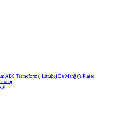
mm ABS Termoformaj Littukoj De Manĝaĵa Plasto
aratoj
koj