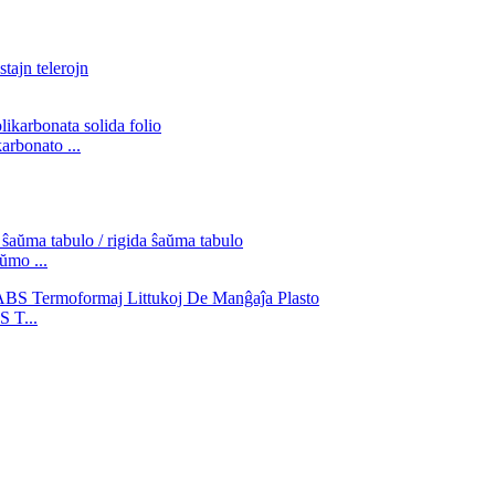
rbonato ...
ŭmo ...
 T...