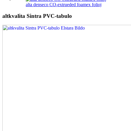
alta denseco CO-extrueded foamex folioj
altkvalita Sintra PVC-tabulo