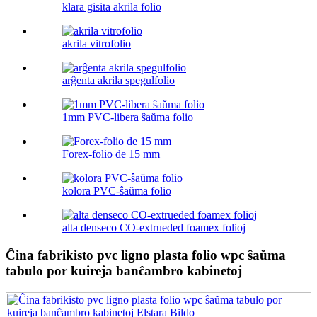
klara gisita akrila folio
akrila vitrofolio
arĝenta akrila spegulfolio
1mm PVC-libera ŝaŭma folio
Forex-folio de 15 mm
kolora PVC-ŝaŭma folio
alta denseco CO-extrueded foamex folioj
Ĉina fabrikisto pvc ligno plasta folio wpc ŝaŭma
tabulo por kuireja banĉambro kabinetoj