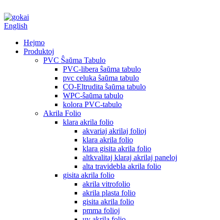
English
Hejmo
Produktoj
PVC Ŝaŭma Tabulo
PVC-libera ŝaŭma tabulo
pvc celuka ŝaŭma tabulo
CO-Eltrudita ŝaŭma tabulo
WPC-ŝaŭma tabulo
kolora PVC-tabulo
Akrila Folio
klara akrila folio
akvariaj akrilaj folioj
klara akrila folio
klara gisita akrila folio
altkvalitaj klaraj akrilaj paneloj
alta travidebla akrila folio
gisita akrila folio
akrila vitrofolio
akrila plasta folio
gisita akrila folio
pmma folioj
uv akrila folio