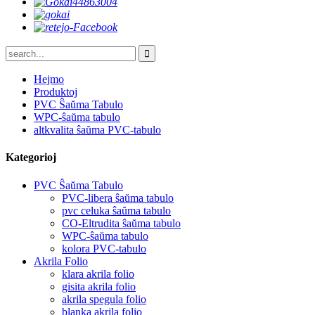
Hejmo
Produktoj
PVC Ŝaŭma Tabulo
WPC-ŝaŭma tabulo
altkvalita ŝaŭma PVC-tabulo
Kategorioj
PVC Ŝaŭma Tabulo
PVC-libera ŝaŭma tabulo
pvc celuka ŝaŭma tabulo
CO-Eltrudita ŝaŭma tabulo
WPC-ŝaŭma tabulo
kolora PVC-tabulo
Akrila Folio
klara akrila folio
gisita akrila folio
akrila spegula folio
blanka akrila folio