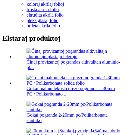
koloraj akrilaj folioj
frosta akrila folio
eltrudita akrila folio
pleksiglasaj folioj
brileta akrila folio
Elstaraj produktoj
Ĉinaj provizantoj pograndas altkvalitan aluminio-
pl...
Gokai malmultekosta prezo pogranda 1-30mm
PC / Polikarbonato ...
Gokai pogranda 2-20mm pc/Polikarbonata
suntuko