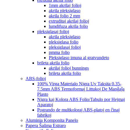
eltrudita akrila folio
1mm akrilaj folioj
akrila pleksiglaso
akrila folio 2 mm
extruditaj akrilaj folioj
lumdifuza akrila folio
pleksiglasaj folioj
akrila pleksiglaso
pleksiglasa folio
pleksiglasaj folioj
pmma folio
Pleksiglaso imuna al gratvundeto
brileta akrila folio
akrilaj folioj bunnings
brileta akrila folio
ABS-folioj
100% Virga Materialo Nigra Uv Taksita 0.35-
7.5mm ABS Termoformaj Littukoj De Manĝaĵa
Plasto
Nigra kaj Kolora ABS Folio/Tabulo por Hejmaj
Aparatoj
Pogrando de multkoloraj ABS-platoj en ĉinaj
fabrikoj
Aluminia Komponita Panelo
Papera Ŝaŭma Estraro