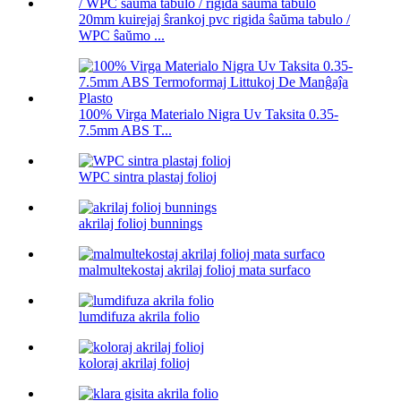
20mm kuirejaj ŝrankoj pvc rigida ŝaŭma tabulo /
WPC ŝaŭmo ...
100% Virga Materialo Nigra Uv Taksita 0.35-
7.5mm ABS T...
WPC sintra plastaj folioj
akrilaj folioj bunnings
malmultekostaj akrilaj folioj mata surfaco
lumdifuza akrila folio
koloraj akrilaj folioj