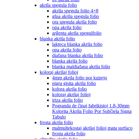
akrila spegula folio
akrila spegula folio 4×8
glua akrila spegula folio
ora spegula akrila folio
opa akrila folio
arĝenta akrila spegulfolio
blanka akrila folio
lakteca blanka akrila folio
opa akrila folio
diafana blanka akrila folio
blanka akrila folio
blanka maldiafana akrila folio
koloraj akrilaj folioj
4mm akrila folio por kuirejo
nigra gisita akrila folio
kolora akrila folio
koloraj akrilaj folioj
iriza akrila folio
Pogranda de ĉinaj fabrikistoj 1.8-30mm
Kolorita Akrila Folio Por Subĉiela Signa
Tabulo
frosta akrila folio
malmultekostaj akrilaj folioj mata surfaco
frosta akrila folio