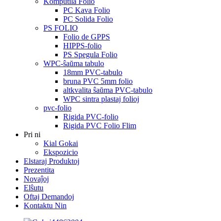
Komputila Folio
PC Kava Folio
PC Solida Folio
PS FOLIO
Folio de GPPS
HIPPS-folio
PS Spegula Folio
WPC-ŝaŭma tabulo
18mm PVC-tabulo
bruna PVC 5mm folio
altkvalita ŝaŭma PVC-tabulo
WPC sintra plastaj folioj
pvc-folio
Rigida PVC-folio
Rigida PVC Folio Flim
Pri ni
Kial Gokai
Ekspozicio
Elstaraj Produktoj
Prezentita
Novaĵoj
Elŝutu
Oftaj Demandoj
Kontaktu Nin