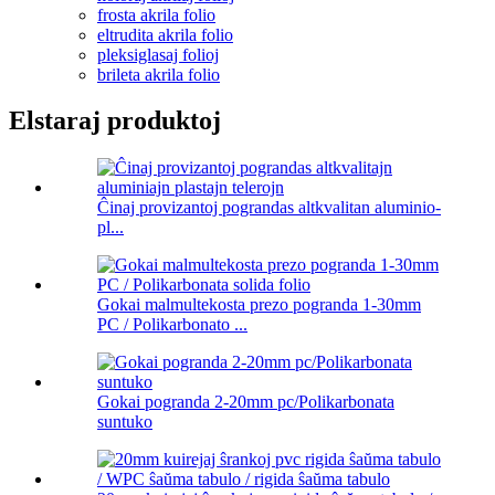
frosta akrila folio
eltrudita akrila folio
pleksiglasaj folioj
brileta akrila folio
Elstaraj produktoj
Ĉinaj provizantoj pograndas altkvalitan aluminio-
pl...
Gokai malmultekosta prezo pogranda 1-30mm
PC / Polikarbonato ...
Gokai pogranda 2-20mm pc/Polikarbonata
suntuko