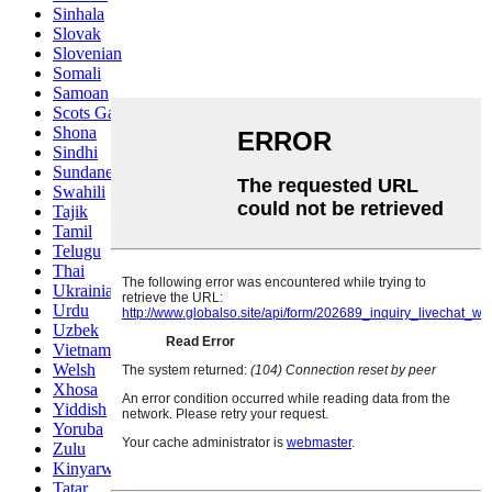
Sinhala
Slovak
Slovenian
Somali
Samoan
Scots Gaelic
Shona
Sindhi
Sundanese
Swahili
Tajik
Tamil
Telugu
Thai
Ukrainian
Urdu
Uzbek
Vietnamese
Welsh
Xhosa
Yiddish
Yoruba
Zulu
Kinyarwanda
Tatar