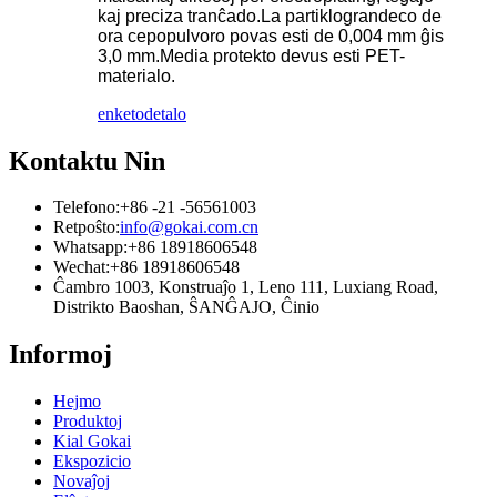
kaj preciza tranĉado.La partiklograndeco de
ora cepopulvoro povas esti de 0,004 mm ĝis
3,0 mm.Media protekto devus esti PET-
materialo.
enketo
detalo
Kontaktu Nin
Telefono:
+86 -21 -56561003
Retpoŝto:
info@gokai.com.cn
Whatsapp:
+86 18918606548
Wechat:
+86 18918606548
Ĉambro 1003, Konstruaĵo 1, Leno 111, Luxiang Road,
Distrikto Baoshan, ŜANĜAJO, Ĉinio
Informoj
Hejmo
Produktoj
Kial Gokai
Ekspozicio
Novaĵoj