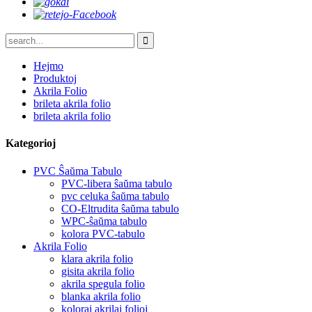
Hejmo
Produktoj
Akrila Folio
brileta akrila folio
brileta akrila folio
Kategorioj
PVC Ŝaŭma Tabulo
PVC-libera ŝaŭma tabulo
pvc celuka ŝaŭma tabulo
CO-Eltrudita ŝaŭma tabulo
WPC-ŝaŭma tabulo
kolora PVC-tabulo
Akrila Folio
klara akrila folio
gisita akrila folio
akrila spegula folio
blanka akrila folio
koloraj akrilaj folioj