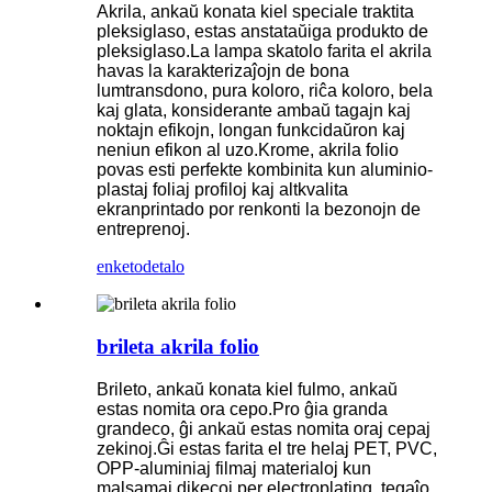
Akrila, ankaŭ konata kiel speciale traktita
pleksiglaso, estas anstataŭiga produkto de
pleksiglaso.La lampa skatolo farita el akrila
havas la karakterizaĵojn de bona
lumtransdono, pura koloro, riĉa koloro, bela
kaj glata, konsiderante ambaŭ tagajn kaj
noktajn efikojn, longan funkcidaŭron kaj
neniun efikon al uzo.Krome, akrila folio
povas esti perfekte kombinita kun aluminio-
plastaj foliaj profiloj kaj altkvalita
ekranprintado por renkonti la bezonojn de
entreprenoj.
enketo
detalo
brileta akrila folio
Brileto, ankaŭ konata kiel fulmo, ankaŭ
estas nomita ora cepo.Pro ĝia granda
grandeco, ĝi ankaŭ estas nomita oraj cepaj
zekinoj.Ĝi estas farita el tre helaj PET, PVC,
OPP-aluminiaj filmaj materialoj kun
malsamaj dikecoj per electroplating, tegaĵo