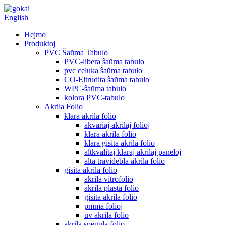
English
Hejmo
Produktoj
PVC Ŝaŭma Tabulo
PVC-libera ŝaŭma tabulo
pvc celuka ŝaŭma tabulo
CO-Eltrudita ŝaŭma tabulo
WPC-ŝaŭma tabulo
kolora PVC-tabulo
Akrila Folio
klara akrila folio
akvariaj akrilaj folioj
klara akrila folio
klara gisita akrila folio
altkvalitaj klaraj akrilaj paneloj
alta travidebla akrila folio
gisita akrila folio
akrila vitrofolio
akrila plasta folio
gisita akrila folio
pmma folioj
uv akrila folio
akrila spegula folio