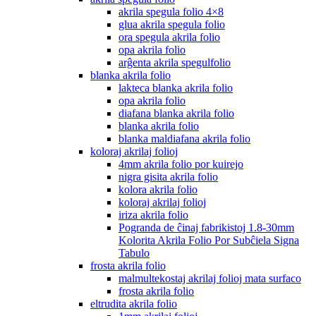
akrila spegula folio 4×8
glua akrila spegula folio
ora spegula akrila folio
opa akrila folio
arĝenta akrila spegulfolio
blanka akrila folio
lakteca blanka akrila folio
opa akrila folio
diafana blanka akrila folio
blanka akrila folio
blanka maldiafana akrila folio
koloraj akrilaj folioj
4mm akrila folio por kuirejo
nigra gisita akrila folio
kolora akrila folio
koloraj akrilaj folioj
iriza akrila folio
Pogranda de ĉinaj fabrikistoj 1.8-30mm
Kolorita Akrila Folio Por Subĉiela Signa
Tabulo
frosta akrila folio
malmultekostaj akrilaj folioj mata surfaco
frosta akrila folio
eltrudita akrila folio