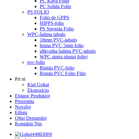
PC Kava Folio
PC Solida Folio
PS FOLIO
Folio de GPPS
HIPPS-folio
PS Spegula Folio
WPC-ŝaŭma tabulo
18mm PVC-tabulo
bruna PVC 5mm folio
altkvalita ŝaŭma PVC-tabulo
WPC sintra plastaj folioj
pvc-folio
Rigida PVC-folio
Rigida PVC Folio Flim
Pri ni
Kial Gokai
Ekspozicio
Elstaraj Produktoj
Prezentita
Novaĵoj
Elŝutu
Oftaj Demandoj
Kontaktu Nin