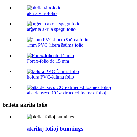
akrila vitrofolio
arĝenta akrila spegulfolio
1mm PVC-libera ŝaŭma folio
Forex-folio de 15 mm
kolora PVC-ŝaŭma folio
alta denseco CO-extrueded foamex folioj
brileta akrila folio
akrilaj folioj bunnings