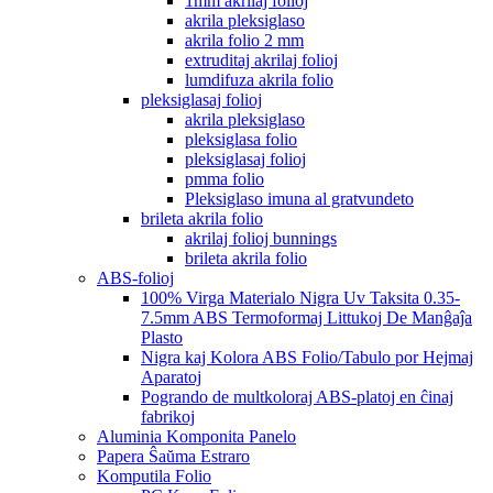
1mm akrilaj folioj
akrila pleksiglaso
akrila folio 2 mm
extruditaj akrilaj folioj
lumdifuza akrila folio
pleksiglasaj folioj
akrila pleksiglaso
pleksiglasa folio
pleksiglasaj folioj
pmma folio
Pleksiglaso imuna al gratvundeto
brileta akrila folio
akrilaj folioj bunnings
brileta akrila folio
ABS-folioj
100% Virga Materialo Nigra Uv Taksita 0.35-
7.5mm ABS Termoformaj Littukoj De Manĝaĵa
Plasto
Nigra kaj Kolora ABS Folio/Tabulo por Hejmaj
Aparatoj
Pogrando de multkoloraj ABS-platoj en ĉinaj
fabrikoj
Aluminia Komponita Panelo
Papera Ŝaŭma Estraro
Komputila Folio