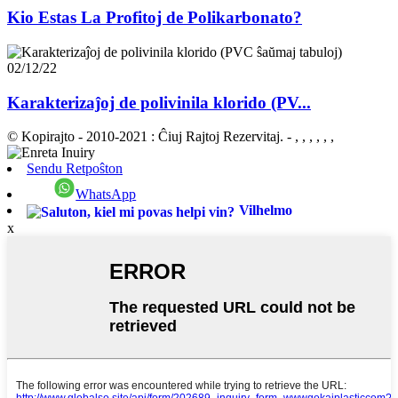
Kio Estas La Profitoj de Polikarbonato?
02/12/22
Karakterizaĵoj de polivinila klorido (PV...
© Kopirajto - 2010-2021 : Ĉiuj Rajtoj Rezervitaj.
- , , , , , ,
Sendu Retpoŝton
WhatsApp
Vilhelmo
x