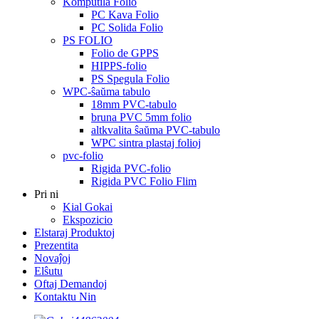
Komputila Folio
PC Kava Folio
PC Solida Folio
PS FOLIO
Folio de GPPS
HIPPS-folio
PS Spegula Folio
WPC-ŝaŭma tabulo
18mm PVC-tabulo
bruna PVC 5mm folio
altkvalita ŝaŭma PVC-tabulo
WPC sintra plastaj folioj
pvc-folio
Rigida PVC-folio
Rigida PVC Folio Flim
Pri ni
Kial Gokai
Ekspozicio
Elstaraj Produktoj
Prezentita
Novaĵoj
Elŝutu
Oftaj Demandoj
Kontaktu Nin