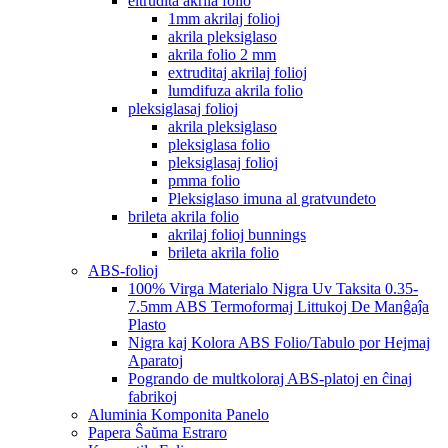
eltrudita akrila folio
1mm akrilaj folioj
akrila pleksiglaso
akrila folio 2 mm
extruditaj akrilaj folioj
lumdifuza akrila folio
pleksiglasaj folioj
akrila pleksiglaso
pleksiglasa folio
pleksiglasaj folioj
pmma folio
Pleksiglaso imuna al gratvundeto
brileta akrila folio
akrilaj folioj bunnings
brileta akrila folio
ABS-folioj
100% Virga Materialo Nigra Uv Taksita 0.35-
7.5mm ABS Termoformaj Littukoj De Manĝaĵa
Plasto
Nigra kaj Kolora ABS Folio/Tabulo por Hejmaj
Aparatoj
Pogrando de multkoloraj ABS-platoj en ĉinaj
fabrikoj
Aluminia Komponita Panelo
Papera Ŝaŭma Estraro