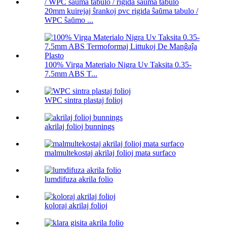
20mm kuirejaj ŝrankoj pvc rigida ŝaŭma tabulo /
WPC ŝaŭmo ...
100% Virga Materialo Nigra Uv Taksita 0.35-
7.5mm ABS T...
WPC sintra plastaj folioj
akrilaj folioj bunnings
malmultekostaj akrilaj folioj mata surfaco
lumdifuza akrila folio
koloraj akrilaj folioj