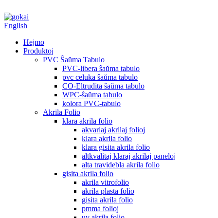
English
Hejmo
Produktoj
PVC Ŝaŭma Tabulo
PVC-libera ŝaŭma tabulo
pvc celuka ŝaŭma tabulo
CO-Eltrudita ŝaŭma tabulo
WPC-ŝaŭma tabulo
kolora PVC-tabulo
Akrila Folio
klara akrila folio
akvariaj akrilaj folioj
klara akrila folio
klara gisita akrila folio
altkvalitaj klaraj akrilaj paneloj
alta travidebla akrila folio
gisita akrila folio
akrila vitrofolio
akrila plasta folio
gisita akrila folio
pmma folioj
uv akrila folio