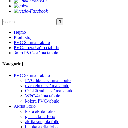
Hejmo
Produktoj
PVC Ŝaŭma Tabulo
PVC-libera ŝaŭma tabulo
3mm PVC-ŝaŭma tabulo
Kategorioj
PVC Ŝaŭma Tabulo
PVC-libera ŝaŭma tabulo
pvc celuka ŝaŭma tabulo
CO-Eltrudita ŝaŭma tabulo
WPC-ŝaŭma tabulo
kolora PVC-tabulo
Akrila Folio
klara akrila folio
gisita akrila folio
akrila spegula folio
blanka akrila folio