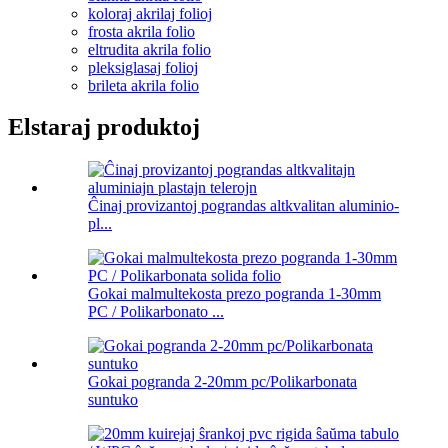
koloraj akrilaj folioj
frosta akrila folio
eltrudita akrila folio
pleksiglasaj folioj
brileta akrila folio
Elstaraj produktoj
Ĉinaj provizantoj pograndas altkvalitan aluminio-
pl...
Gokai malmultekosta prezo pogranda 1-30mm
PC / Polikarbonato ...
Gokai pogranda 2-20mm pc/Polikarbonata
suntuko