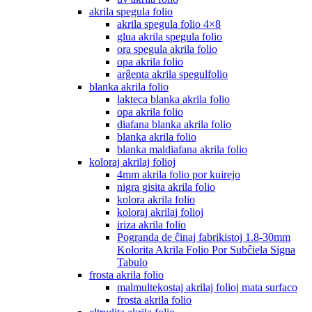
akrila spegula folio
akrila spegula folio 4×8
glua akrila spegula folio
ora spegula akrila folio
opa akrila folio
arĝenta akrila spegulfolio
blanka akrila folio
lakteca blanka akrila folio
opa akrila folio
diafana blanka akrila folio
blanka akrila folio
blanka maldiafana akrila folio
koloraj akrilaj folioj
4mm akrila folio por kuirejo
nigra gisita akrila folio
kolora akrila folio
koloraj akrilaj folioj
iriza akrila folio
Pogranda de ĉinaj fabrikistoj 1.8-30mm
Kolorita Akrila Folio Por Subĉiela Signa
Tabulo
frosta akrila folio
malmultekostaj akrilaj folioj mata surfaco
frosta akrila folio