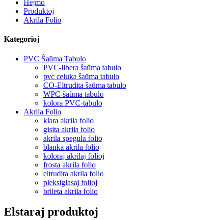
Hejmo
Produktoj
Akrila Folio
Kategorioj
PVC Ŝaŭma Tabulo
PVC-libera ŝaŭma tabulo
pvc celuka ŝaŭma tabulo
CO-Eltrudita ŝaŭma tabulo
WPC-ŝaŭma tabulo
kolora PVC-tabulo
Akrila Folio
klara akrila folio
gisita akrila folio
akrila spegula folio
blanka akrila folio
koloraj akrilaj folioj
frosta akrila folio
eltrudita akrila folio
pleksiglasaj folioj
brileta akrila folio
Elstaraj produktoj