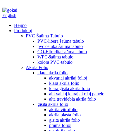
English
Hejmo
Produktoj
PVC Ŝaŭma Tabulo
PVC-libera ŝaŭma tabulo
pvc celuka ŝaŭma tabulo
CO-Eltrudita ŝaŭma tabulo
WPC-ŝaŭma tabulo
kolora PVC-tabulo
Akrila Folio
klara akrila folio
akvariaj akrilaj folioj
klara akrila folio
klara gisita akrila folio
altkvalitaj klaraj akrilaj paneloj
alta travidebla akrila folio
gisita akrila folio
akrila vitrofolio
akrila plasta folio
gisita akrila folio
pmma folioj
uv akrila folio