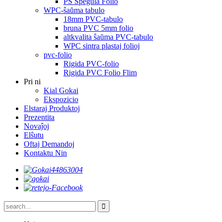
PS Spegula Folio
WPC-ŝaŭma tabulo
18mm PVC-tabulo
bruna PVC 5mm folio
altkvalita ŝaŭma PVC-tabulo
WPC sintra plastaj folioj
pvc-folio
Rigida PVC-folio
Rigida PVC Folio Flim
Pri ni
Kial Gokai
Ekspozicio
Elstaraj Produktoj
Prezentita
Novaĵoj
Elŝutu
Oftaj Demandoj
Kontaktu Nin