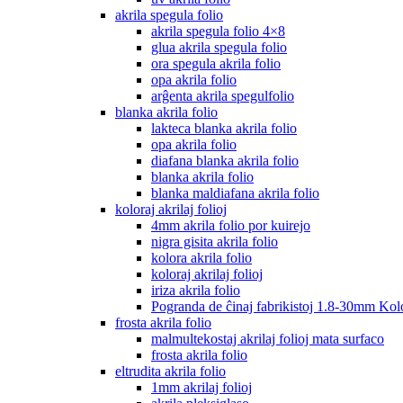
akrila spegula folio
akrila spegula folio 4×8
glua akrila spegula folio
ora spegula akrila folio
opa akrila folio
arĝenta akrila spegulfolio
blanka akrila folio
lakteca blanka akrila folio
opa akrila folio
diafana blanka akrila folio
blanka akrila folio
blanka maldiafana akrila folio
koloraj akrilaj folioj
4mm akrila folio por kuirejo
nigra gisita akrila folio
kolora akrila folio
koloraj akrilaj folioj
iriza akrila folio
Pogranda de ĉinaj fabrikistoj 1.8-30mm Kolo
frosta akrila folio
malmultekostaj akrilaj folioj mata surfaco
frosta akrila folio
eltrudita akrila folio
1mm akrilaj folioj