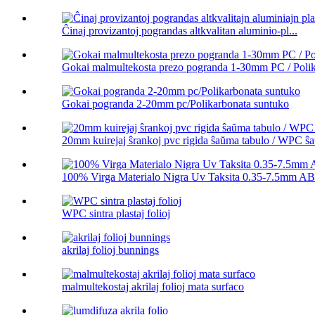
Ĉinaj provizantoj pograndas altkvalitan aluminio-pl...
Gokai malmultekosta prezo pogranda 1-30mm PC / Polika
Gokai pogranda 2-20mm pc/Polikarbonata suntuko
20mm kuirejaj ŝrankoj pvc rigida ŝaŭma tabulo / WPC ŝa
100% Virga Materialo Nigra Uv Taksita 0.35-7.5mm ABS
WPC sintra plastaj folioj
akrilaj folioj bunnings
malmultekostaj akrilaj folioj mata surfaco