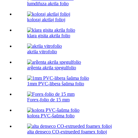
lumdifuza akrila folio
koloraj akrilaj folioj
klara gisita akrila folio
akrila vitrofolio
arĝenta akrila spegulfolio
1mm PVC-libera ŝaŭma folio
Forex-folio de 15 mm
kolora PVC-ŝaŭma folio
alta denseco CO-extrueded foamex folioj