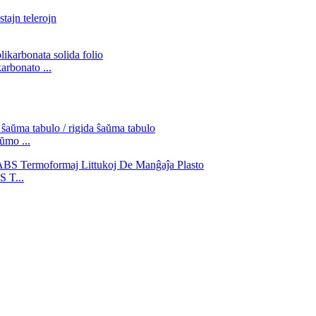
rbonato ...
ŭmo ...
 T...