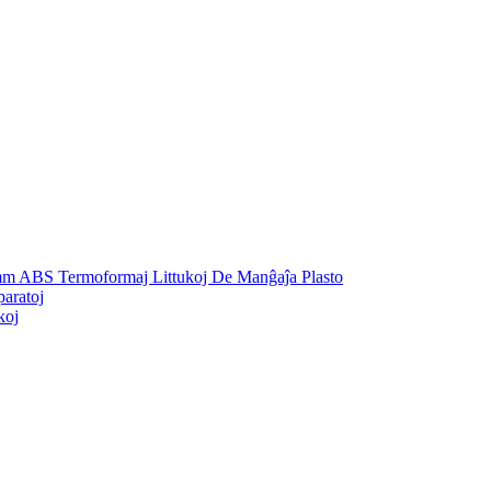
mm ABS Termoformaj Littukoj De Manĝaĵa Plasto
aratoj
koj