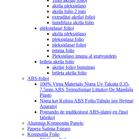
1mm akrilaj folioj
akrila pleksiglaso
akrila folio 2 mm
extruditaj akrilaj folioj
lumdifuza akrila folio
pleksiglasaj folioj
akrila pleksiglaso
pleksiglasa folio
pleksiglasaj folioj
pmma folio
Pleksiglaso imuna al gratvundeto
brileta akrila folio
akrilaj folioj bunnings
brileta akrila folio
ABS-folioj
100% Virga Materialo Nigra Uv Taksita 0.35-
7.5mm ABS Termoformaj Littukoj De Manĝaĵa
Plasto
Nigra kaj Kolora ABS Folio/Tabulo por Hejmaj
Aparatoj
Pogrando de multkoloraj ABS-platoj en ĉinaj
fabrikoj
Aluminia Komponita Panelo
Papera Ŝaŭma Estraro
Komputila Folio