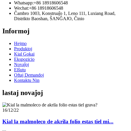
Whatsapp:
+86 18918606548
Wechat:
+86 18918606548
Ĉambro 1003, Konstruaĵo 1, Leno 111, Luxiang Road,
Distrikto Baoshan, ŜANĜAJO, Ĉinio
Informoj
Hejmo
Produktoj
Kial Gokai
Ekspozicio
Novaĵoj
Elŝutu
Oftaj Demandoj
Kontaktu Nin
lastaj novaĵoj
16/12/22
Kial la malmoleco de akrila folio estas tiel mi...