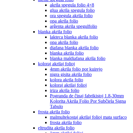
akrila spegula folio 4×8
glua akrila spegula folio
ora spegula akrila folio
opa akrila folio
arĝenta akrila spegulfolio
blanka akrila folio
lakteca blanka akrila folio
opa akrila folio
diafana blanka akrila folio
blanka akrila folio
blanka maldiafana akrila folio
koloraj akrilaj folioj
4mm akrila folio por kuirejo
nigra gisita akrila folio
kolora akrila folio
koloraj akrilaj folioj
iriza akrila folio
Pogranda de ĉinaj fabrikistoj 1.8-30mm
Kolorita Akrila Folio Por Subĉiela Signa
Tabulo
frosta akrila folio
malmultekostaj akrilaj folioj mata surfaco
frosta akrila folio
eltrudita akrila folio