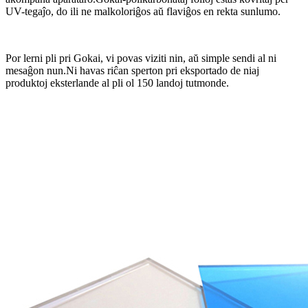
UV-tegaĵo, do ili ne malkoloriĝos aŭ flaviĝos en rekta sunlumo.
Por lerni pli pri Gokai, vi povas viziti nin, aŭ simple sendi al ni
mesaĝon nun.Ni havas riĉan sperton pri eksportado de niaj
produktoj eksterlande al pli ol 150 landoj tutmonde.