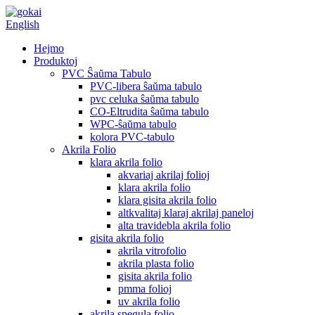
English
Hejmo
Produktoj
PVC Ŝaŭma Tabulo
PVC-libera ŝaŭma tabulo
pvc celuka ŝaŭma tabulo
CO-Eltrudita ŝaŭma tabulo
WPC-ŝaŭma tabulo
kolora PVC-tabulo
Akrila Folio
klara akrila folio
akvariaj akrilaj folioj
klara akrila folio
klara gisita akrila folio
altkvalitaj klaraj akrilaj paneloj
alta travidebla akrila folio
gisita akrila folio
akrila vitrofolio
akrila plasta folio
gisita akrila folio
pmma folioj
uv akrila folio
akrila spegula folio