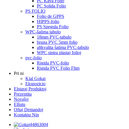
PC Kava Folio
PC Solida Folio
PS FOLIO
Folio de GPPS
HIPPS-folio
PS Spegula Folio
WPC-ŝaŭma tabulo
18mm PVC-tabulo
bruna PVC 5mm folio
altkvalita ŝaŭma PVC-tabulo
WPC sintra plastaj folioj
pvc-folio
Rigida PVC-folio
Rigida PVC Folio Flim
Pri ni
Kial Gokai
Ekspozicio
Elstaraj Produktoj
Prezentita
Novaĵoj
Elŝutu
Oftaj Demandoj
Kontaktu Nin