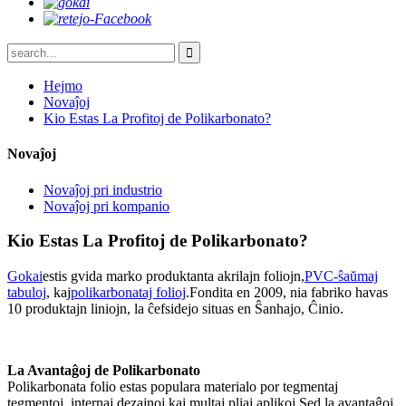
Hejmo
Novaĵoj
Kio Estas La Profitoj de Polikarbonato?
Novaĵoj
Novaĵoj pri industrio
Novaĵoj pri kompanio
Kio Estas La Profitoj de Polikarbonato?
Gokai
estis gvida marko produktanta akrilajn foliojn,
PVC-ŝaŭmaj
tabuloj
, kaj
polikarbonataj folioj
.Fondita en 2009, nia fabriko havas
10 produktajn liniojn, la ĉefsidejo situas en Ŝanhajo, Ĉinio.
La Avantaĝoj de Polikarbonato
Polikarbonata folio estas populara materialo por tegmentaj
tegmentoj, internaj dezajnoj kaj multaj pliaj aplikoj.Sed la avantaĝoj