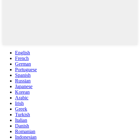
English
French
German
Portuguese
Spanish
Russian
Japanese
Korean
Arabic
Irish
Greek
Turkish
Italian
Danish
Romanian
Indonesian