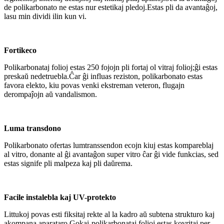
de polikarbonato ne estas nur estetikaj pledoj.Estas pli da avantaĝoj,
lasu min dividi ilin kun vi.
Fortikeco
Polikarbonataj folioj estas 250 fojojn pli fortaj ol vitraj folioj;ĝi estas
preskaŭ nedetruebla.Ĉar ĝi influas reziston, polikarbonato estas
favora elekto, kiu povas venki ekstreman veteron, flugajn
derompaĵojn aŭ vandalismon.
Luma transdono
Polikarbonato ofertas lumtranssendon ecojn kiuj estas kompareblaj
al vitro, donante al ĝi avantaĝon super vitro ĉar ĝi vide funkcias, sed
estas signife pli malpeza kaj pli daŭrema.
Facile instalebla kaj UV-protekto
Littukoj povas esti fiksitaj rekte al la kadro aŭ subtena strukturo kaj
akompana aparataro.Gokai-polikarbonataj folioj estas kovritaj per