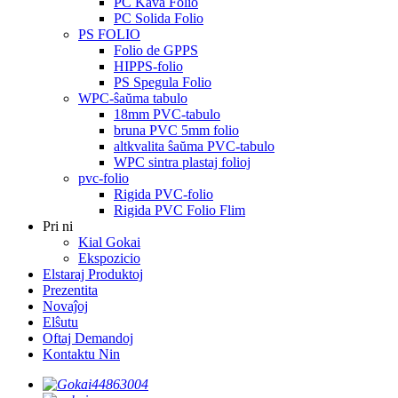
PC Kava Folio
PC Solida Folio
PS FOLIO
Folio de GPPS
HIPPS-folio
PS Spegula Folio
WPC-ŝaŭma tabulo
18mm PVC-tabulo
bruna PVC 5mm folio
altkvalita ŝaŭma PVC-tabulo
WPC sintra plastaj folioj
pvc-folio
Rigida PVC-folio
Rigida PVC Folio Flim
Pri ni
Kial Gokai
Ekspozicio
Elstaraj Produktoj
Prezentita
Novaĵoj
Elŝutu
Oftaj Demandoj
Kontaktu Nin