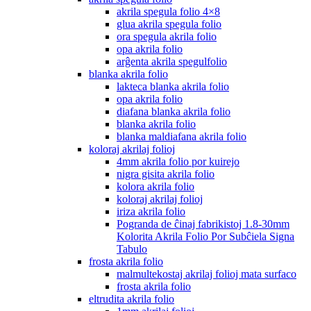
akrila spegula folio 4×8
glua akrila spegula folio
ora spegula akrila folio
opa akrila folio
arĝenta akrila spegulfolio
blanka akrila folio
lakteca blanka akrila folio
opa akrila folio
diafana blanka akrila folio
blanka akrila folio
blanka maldiafana akrila folio
koloraj akrilaj folioj
4mm akrila folio por kuirejo
nigra gisita akrila folio
kolora akrila folio
koloraj akrilaj folioj
iriza akrila folio
Pogranda de ĉinaj fabrikistoj 1.8-30mm
Kolorita Akrila Folio Por Subĉiela Signa
Tabulo
frosta akrila folio
malmultekostaj akrilaj folioj mata surfaco
frosta akrila folio
eltrudita akrila folio