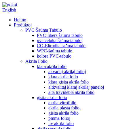
English
Hejmo
Produktoj
PVC Ŝaŭma Tabulo
PVC-libera ŝaŭma tabulo
pvc celuka ŝaŭma tabulo
CO-Eltrudita ŝaŭma tabulo
WPC-ŝaŭma tabulo
kolora PVC-tabulo
Akrila Folio
klara akrila folio
akvariaj akrilaj folioj
klara akrila folio
klara gisita akrila folio
altkvalitaj klaraj akrilaj paneloj
alta travidebla akrila folio
gisita akrila folio
akrila vitrofolio
akrila plasta folio
gisita akrila folio
pmma folioj
uv akrila folio
akrila spegula folio