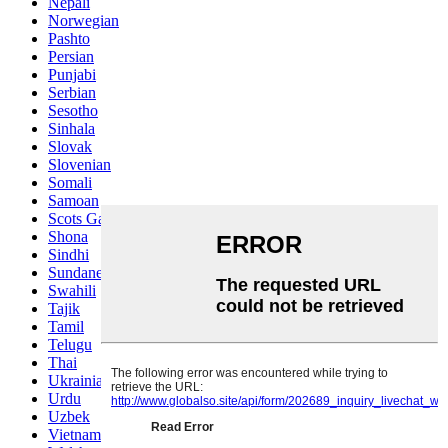
Nepali
Norwegian
Pashto
Persian
Punjabi
Serbian
Sesotho
Sinhala
Slovak
Slovenian
Somali
Samoan
Scots Gaelic
Shona
Sindhi
Sundanese
Swahili
Tajik
Tamil
Telugu
Thai
Ukrainian
Urdu
Uzbek
Vietnamese