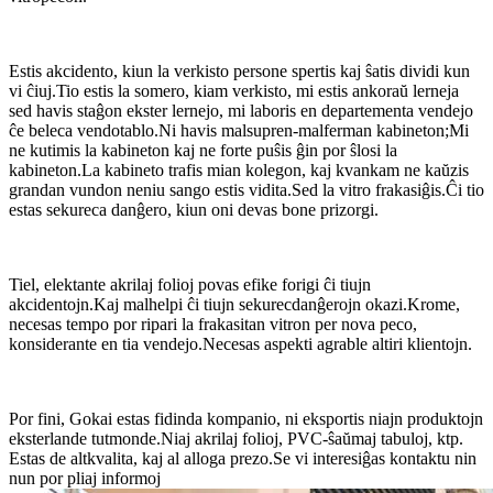
Estis akcidento, kiun la verkisto persone spertis kaj ŝatis dividi kun
vi ĉiuj.Tio estis la somero, kiam verkisto, mi estis ankoraŭ lerneja
sed havis staĝon ekster lernejo, mi laboris en departementa vendejo
ĉe beleca vendotablo.Ni havis malsupren-malferman kabineton;Mi
ne kutimis la kabineton kaj ne forte puŝis ĝin por ŝlosi la
kabineton.La kabineto trafis mian kolegon, kaj kvankam ne kaŭzis
grandan vundon neniu sango estis vidita.Sed la vitro frakasiĝis.Ĉi tio
estas sekureca danĝero, kiun oni devas bone prizorgi.
Tiel, elektante akrilaj folioj povas efike forigi ĉi tiujn
akcidentojn.Kaj malhelpi ĉi tiujn sekurecdanĝerojn okazi.Krome,
necesas tempo por ripari la frakasitan vitron per nova peco,
konsiderante en tia vendejo.Necesas aspekti agrable altiri klientojn.
Por fini, Gokai estas fidinda kompanio, ni eksportis niajn produktojn
eksterlande tutmonde.Niaj akrilaj folioj, PVC-ŝaŭmaj tabuloj, ktp.
Estas de altkvalita, kaj al alloga prezo.Se vi interesiĝas kontaktu nin
nun por pliaj informoj