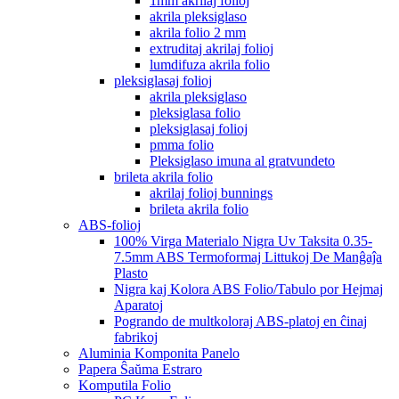
1mm akrilaj folioj
akrila pleksiglaso
akrila folio 2 mm
extruditaj akrilaj folioj
lumdifuza akrila folio
pleksiglasaj folioj
akrila pleksiglaso
pleksiglasa folio
pleksiglasaj folioj
pmma folio
Pleksiglaso imuna al gratvundeto
brileta akrila folio
akrilaj folioj bunnings
brileta akrila folio
ABS-folioj
100% Virga Materialo Nigra Uv Taksita 0.35-
7.5mm ABS Termoformaj Littukoj De Manĝaĵa
Plasto
Nigra kaj Kolora ABS Folio/Tabulo por Hejmaj
Aparatoj
Pogrando de multkoloraj ABS-platoj en ĉinaj
fabrikoj
Aluminia Komponita Panelo
Papera Ŝaŭma Estraro
Komputila Folio