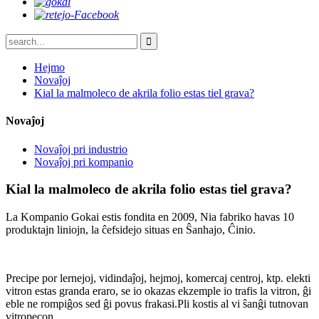
Hejmo
Novaĵoj
Kial la malmoleco de akrila folio estas tiel grava?
Novaĵoj
Novaĵoj pri industrio
Novaĵoj pri kompanio
Kial la malmoleco de akrila folio estas tiel grava?
La Kompanio Gokai estis fondita en 2009, Nia fabriko havas 10
produktajn liniojn, la ĉefsidejo situas en Ŝanhajo, Ĉinio.
Precipe por lernejoj, vidindaĵoj, hejmoj, komercaj centroj, ktp. elekti
vitron estas granda eraro, se io okazas ekzemple io trafis la vitron, ĝi
eble ne rompiĝos sed ĝi povus frakasi.Pli kostis al vi ŝanĝi tutnovan
vitropecon.